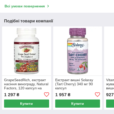
Всі умови повернення
Подібні товари компанії
GrapeSeedRich, екстракт
Екстракт вишні Solaray
Vita
насіння винограду, Natural
(Tart Cherry) 340 мг 90
жува
Factors, 120 капсул на
капсул
вишн
рослинній основі
селе
1 297
1 957
927
₴
₴
нату
мг, 
Купити
Купити