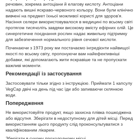
речовин, зокрема антоціани й елагову кислоту. Антоціани
надають вишні яскраво-червоного кольору. Вони були клінічно
вивчені на предмет їхньої можливої користі для здоров’я.
Насіння селери використовувалося в медицині по всьому світі
протягом тисячоліть завдяки високому вмісту ефірних олій. Це
синергетичне поєднання рослин надає живильну підтримку
для забезпечення нормального рівня сечової кислоти.
Починаючи з 1973 року ми постачаємо інгредієнти найвищої
якості по всьому світу, пропонуючи вам найефективніші
добавки, які допомагають жити яскравіше та не пропускати
важливі моменти.
Рекомендації із застосування
Застосовувати тільки згідно з інструкцією. Приймати 1 капсулу
VegCap двічі на день під час їди або запиваючи склянкою
води.
Попередження
Не використовуйте продукт, якщо захисна плівка пошкоджена
або відсутня. Зберігати в недоступному для дітей місці. Перед
використанням цього продукту слід проконсультуватися з
кваліфікованим лікарем.
Зберігати в сухому прохолодному місці.