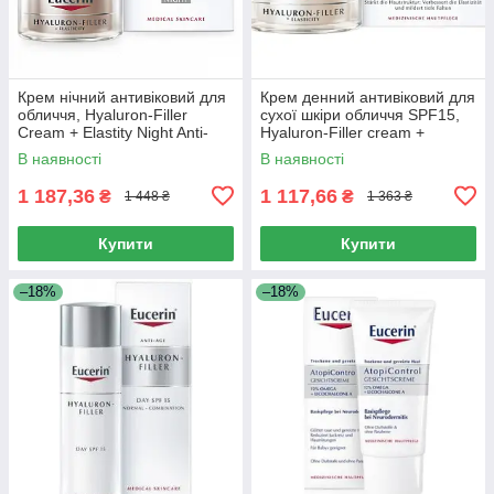
Крем нічний антивіковий для
Крем денний антивіковий для
обличчя, Hyaluron-Filler
сухої шкіри обличчя SPF15,
Cream + Elastity Night Anti-
Hyaluron-Filler cream +
Aging for Face, Eucerin, 50 мл
Elastisity day anti-aging cream
В наявності
В наявності
for dry skin,
1 187,36
1 117,66
₴
₴
1 448 ₴
1 363 ₴
Купити
Купити
–18%
–18%