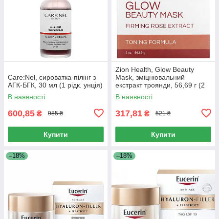
Zion Health, Glow Beauty
Care:Nel, сироватка-пілінг з
Mask, зміцнювальний
АГК-БГК, 30 мл (1 рідк. унція)
екстракт троянди, 56,69 г (2
унції)
В наявності
В наявності
600,85
317,81
₴
₴
985 ₴
521 ₴
Купити
Купити
–18%
–18%