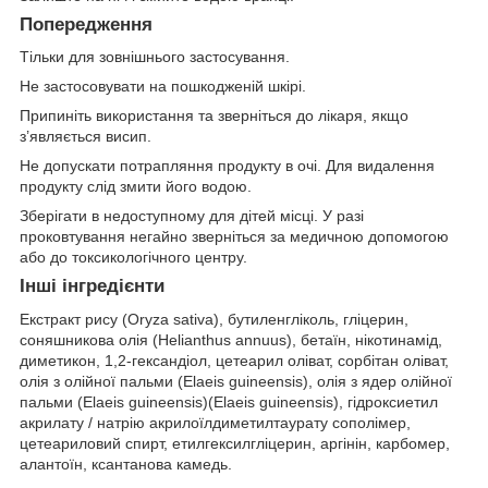
Попередження
Тільки для зовнішнього застосування.
Не застосовувати на пошкодженій шкірі.
Припиніть використання та зверніться до лікаря, якщо
з’являється висип.
Не допускати потрапляння продукту в очі. Для видалення
продукту слід змити його водою.
Зберігати в недоступному для дітей місці. У разі
проковтування негайно зверніться за медичною допомогою
або до токсикологічного центру.
Інші інгредієнти
Екстракт рису (Oryza sativa), бутиленгліколь, гліцерин,
соняшникова олія (Helianthus annuus), бетаїн, нікотинамід,
диметикон, 1,2-гександіол, цетеарил оліват, сорбітан оліват,
олія з олійної пальми (Elaeis guineensis), олія з ядер олійної
пальми (Elaeis guineensis)(Elaeis guineensis), гідроксиетил
акрилату / натрію акрилоїлдиметилтаурату сополімер,
цетеариловий спирт, етилгексилгліцерин, аргінін, карбомер,
алантоїн, ксантанова камедь.