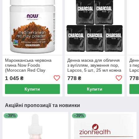
Марокканська червона
Денна маска для обличчя
Денн
глина Now Foods
з вугіллям, звуження пор,
з пе
(Moroccan Red Clay
Lapcos, 5 шт., 25 мл кожна
Lapc
Powder) 397 г
1 045
778
778
₴
₴
Купити
Купити
Акційні пропозиції та новинки
–39%
–39%