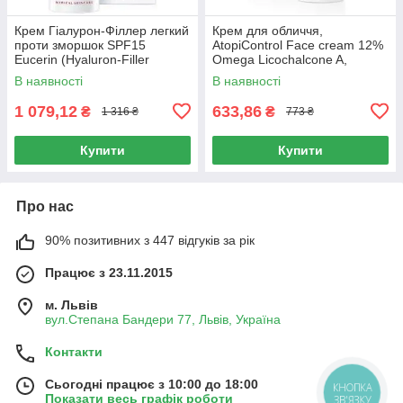
Крем Гіалурон-Філлер легкий
Крем для обличчя,
проти зморшок SPF15
AtopiControl Face cream 12%
Eucerin (Hyaluron-Filler
Omega Licochalcone A,
Сream Light Anti-Wrinkle) 50
Сeramides, Eucerin, 50 мл
В наявності
В наявності
мл
1 079,12
633,86
₴
₴
1 316 ₴
773 ₴
Купити
Купити
Про нас
90% позитивних з 447 відгуків за рік
Працює з 23.11.2015
м. Львів
вул.Степана Бандери 77, Львів, Україна
Контакти
Сьогодні працює з 10:00 до 18:00
КНОПКА
Показати весь графік роботи
ЗВ'ЯЗКУ