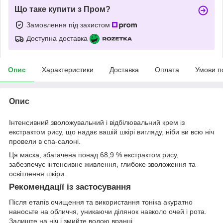
Що таке купити з Пром?
Замовлення під захистом
Доступна доставка
Опис
Характеристики
Доставка
Оплата
Умови п
Опис
Інтенсивний зволожувальний і відбілювальний крем із
екстрактом рису, що надає вашій шкірі вигляду, ніби ви всю ніч
провели в спа-салоні.
Ця маска, збагачена понад 68,9 % екстрактом рису,
забезпечує інтенсивне живлення, глибоке зволоження та
освітлення шкіри.
Рекомендації із застосування
Після етапів очищення та використання тоніка акуратно
наносьте на обличчя, уникаючи ділянок навколо очей і рота.
Залиште на ніч і змийте водою вранці.