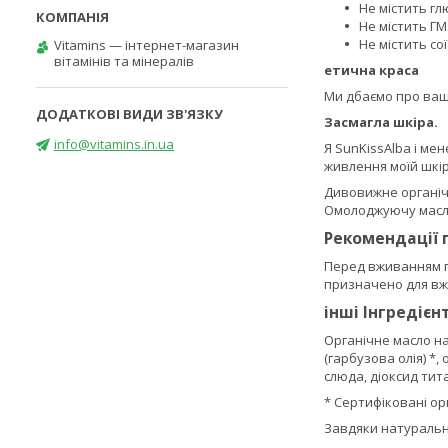
Не містить г
Не містить Г
Не містить сої
Vitamins — інтернет-магазин
вітамінів та мінералів
етична краса
Ми дбаємо про ваш
Засмагла шкіра.
info@vitamins.in.ua
Я SunKissAlba і ме
живлення моїй шкір
Дивовижне органіч
Омолоджуючу масло 
Рекомендації 
Перед вживанням га
призначено для вж
інші Інгредієн
Органічне масло нас
(гарбузова олія) *,
слюда, діоксид тит
* Сертифіковані орг
Завдяки натуральни