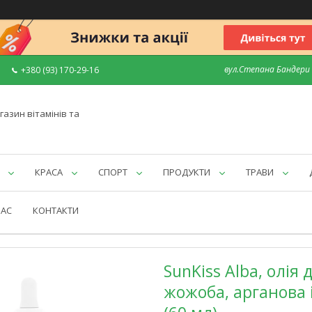
вул.Степана Бандери 7
+380 (93) 170-29-16
газин вітамінів та
КРАСА
СПОРТ
ПРОДУКТИ
ТРАВИ
НАС
КОНТАКТИ
SunKiss Alba, олія
жожоба, арганова і