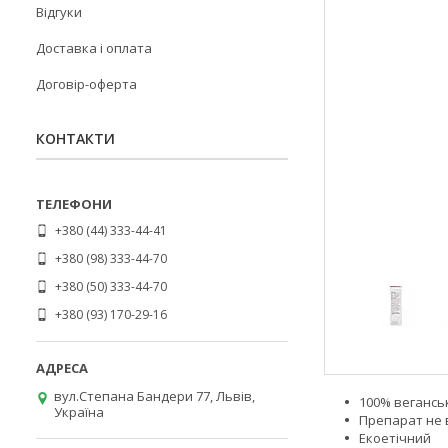
Відгуки
Доставка і оплата
Договір-оферта
КОНТАКТИ
+380 (44) 333-44-41
+380 (98) 333-44-70
+380 (50) 333-44-70
+380 (93) 170-29-16
вул.Степана Бандери 77, Львів,
100% вегансь
Україна
Препарат не 
Екоетічний