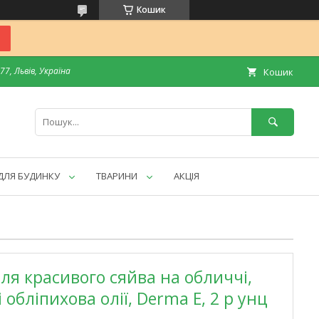
Кошик
7, Львів, Україна
Кошик
ДЛЯ БУДИНКУ
ТВАРИНИ
АКЦІЯ
 для красивого сяйва на обличчі,
 обліпихова олії, Derma E, 2 р унц