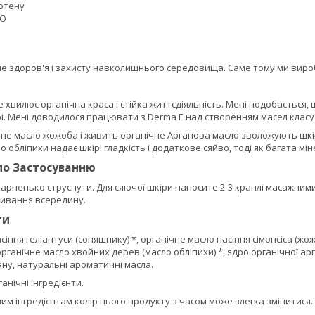
лютену
МО
е здоров'я і захисту навколишнього середовища. Саме тому ми вироб
не хвилює органічна краса і стійка життєдіяльність. Мені подобаєтьс
і. Мені доводилося працювати з Derma E над створенням масел класу 
не масло жожоба і живить органічне Арганова масло зволожують шкір
обліпихи надає шкірі гладкість і додаткове сяйво, тоді як багата мі
по Застосуванню
рненько струснути. Для сяючої шкіри наносите 2-3 краплі масажними
ивання всередину.
ти
іння геліантуси (соняшнику) *, органічне масло насіння сімонсіса (жож
 органічне масло хвойних дерев (масло обліпихи) *, ядро ​​органічної ар
ану, натуральні ароматичні масла.
анічні інгредієнти.
м інгредієнтам колір цього продукту з часом може злегка змінитися.