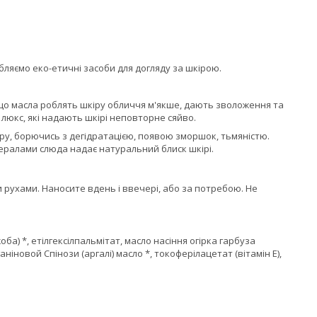
ляємо еко-етичні засоби для догляду за шкірою.
я, що масла роблять шкіру обличчя м'якше, дають зволоження та
люкс, які надають шкірі неповторне сяйво.
у, борючись з дегідратацією, появою зморшок, тьмяністю.
нералами слюда надає натуральний блиск шкірі.
 рухами. Наносите вдень і ввечері, або за потребою. Не
оба) *, етілгексілпальмітат, масло насіння огірка гарбуза
ганіновой Спінози (аргалі) масло *, токоферілацетат (вітамін Е),