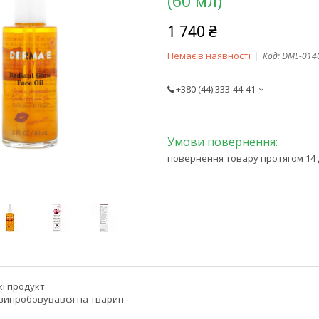
(60 мл)
1 740 ₴
Немає в наявності
Код:
DME-014
+380 (44) 333-44-41
повернення товару протягом 14 
кі продукт
випробовувався на тварин