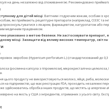
псулі на день незалежно від споживання їжі. Рекомендовано приймат
я
ступному для дітей місці.
Вагітним і годуючим жінкам, особам із х
особам, які приймають рецептурні препарати (наприклад, СІЗЗС та інг
д проконсультуватися з лікарем, фармацевтом, натуропатом або пе
ним медичним працівником.
но упаковано з метою безпеки. Не застосовувати препарат, я
дному місці. Захищати від впливу високих температур, світла 
ти
и
верхівок звіробою (Hypericum perforatum L.) (стандартизований до 0,3
оза (рослинна капсула з гіпромелози), мікрокристалічна целюлоза, 
а.
ня цього продукту не використовуються молоко, яйця, риба, молюски й 
ся на підприємстві, що має реєстрацію FDA, проходить незалежні пер
оже здійснюватись обробка інших продуктів, що містять ці алергени аб
вірено на якість у США з інгредієнтів, отриманих з усього світу. Екст
И