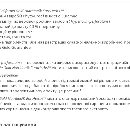
California Gold Nutrition®
EuroHerbs
™
ий звіробій Phyto-Proof із якістю Euromed
 квітучих верхівок рослини звіробій (
Hypericum perforatum
)
аний до вмісту 0,3 % гіперицину
оційну рівновагу*
ютену, ГМО та сої
а підприємстві, яке має реєстрацію сучасної належної виробничої пр
% Gold Guarantee
 perforatum
) — це рослина, яка широко використовується в традицій
nia Gold Nutrition® EuroHerbs™
містить високоякісний екстракт квіток
зв
і звіробою
ня показали, що звіробій сприяє підтримці емоційної рівноваги, оскі
покоєм*. Наша добавка зі звіробоєм виготовляється з квітучих верхіво
ияють терапевтичному ефекту цієї рослини*.
a Gold Nutrition® EuroHerbs™
містить стандартизований екстракт преміаль
бників стандартизованих екстрактів рослинної сировини фармакопей
их сортів насіння для контролю якості готового екстракту.
із застосування