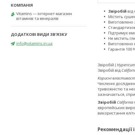
Звіробій
від
Vitamins — інтернет-магазин
Містить сушен
вітамінів та мінералів
Виготовлено з
Стандартизов
Підтримує ем
Не містить гл
info@vitamins.in.ua
Виготовлено н
Гарантія 100 
Звіробій (
Hypericum
Звіробій від
Califor
Корисні властивост
Численні досліджен
тривожністю та нес
зазначається, спр
Звіробій
Californi
європейських виро
використання елітн
Рекомендації 