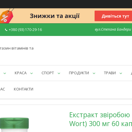
вул.Степана Бандери 7
+380 (93) 170-29-16
газин вітамінів та
КРАСА
СПОРТ
ПРОДУКТИ
ТРАВИ
НАС
КОНТАКТИ
Екстракт звіробою C
Wort) 300 мг 60 ка