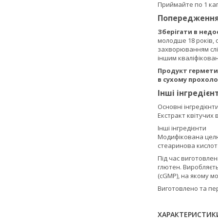
Приймайте по 1 ка
Попередженн
Зберігати в недо
молодше 18 років, 
захворюванням слі
іншим кваліфікова
Продукт герметич
в сухому прохоло
Інші інгредієн
Основні інгредієнт
Екстракт квітучих 
Інші інгредієнти
Модифікована целюл
стеаринова кислот
Під час виготовлен
глютен. Виробляєть
(cGMP), на якому м
Виготовлено та пере
ХАРАКТЕРИСТИК