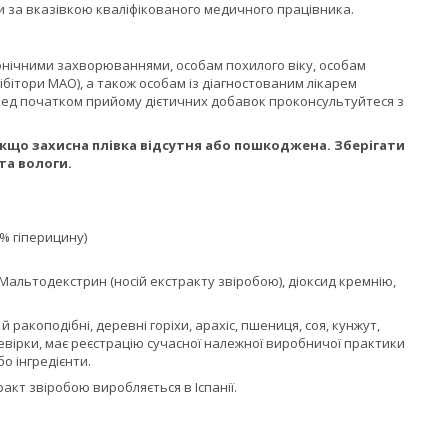
и за вказівкою кваліфікованого медичного працівника.
ронічними захворюваннями, особам похилого віку, особам
ібітори МАО), а також особам із діагностованим лікарем
ред початком прийому дієтичних добавок проконсультуйтеся з
кщо захисна плівка відсутня або пошкоджена. Зберігати
та вологи.
 % гіперицину)
Мальтодекстрин (носій екстракту звіробою), діоксид кремнію,
ракоподібні, деревні горіхи, арахіс, пшениця, соя, кунжут,
евірки, має реєстрацію сучасної належної виробничої практики
о інгредієнти.
ракт звіробою виробляється в Іспанії.