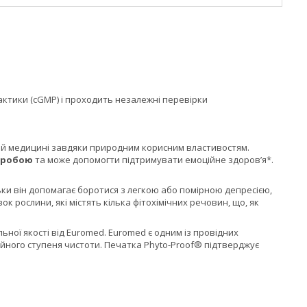
актики (cGMP) і проходить незалежні перевірки
ній медицині завдяки природним корисним властивостям.
іробою
та може допомогти підтримувати емоційне здоров’я*.
льки він допомагає боротися з легкою або помірною депресією,
к рослини, які містять кілька фітохімічних речовин, що, як
ної якості від Euromed. Euromed є одним із провідних
ного ступеня чистоти. Печатка Phyto-Proof® підтверджує