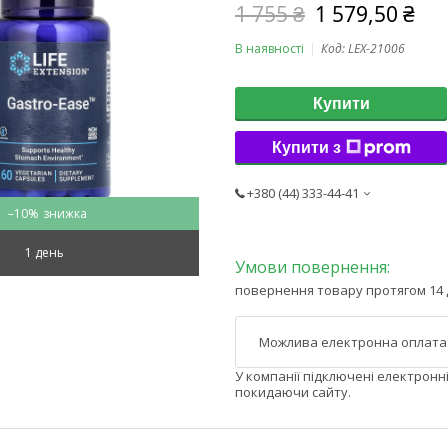
1 755 ₴
1 579,50 ₴
В наявності
Код:
LEX-21006
Купити
Купити з
+380 (44) 333-44-41
–10%
1 день
повернення товару протягом 14 
У компанії підключені електронн
покидаючи сайту.