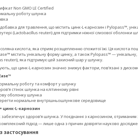
ифікат Non GMO LE Certified
рмальну роботу шлунка
авка
добавка для травлення, що містить цинк-L-карнозин і Pylopass™, унік
тері (Lactobacillus reuteri) для підтримки ніжної слизової оболонки ш
 соляна кислота, яка сприяє розщепленню спожитої їжі. Ця кислота по
Ease™ містить унікальну форму цинку, а також Pylopass™ — унікальну
lus reuteri), яка підтримує цей захисний шар у шлунку.
ють, що цинк-L-карнозин значно знижує фактори, пов’язані з дискомф
Ease™
ормальну роботу та комфорт у шлунку
ров’я стінок шлунка на клітинному рівні
ову оболонку шлунка
берегти нормальне внутрішньошлункове середовище
= цинк-L-карнозин
забезпечує здоров’я шлунка. У поєднанні з карнозином, отриманим з 
комплексний підхід — лише одна з причин довіряти науково досліджені
із застосування