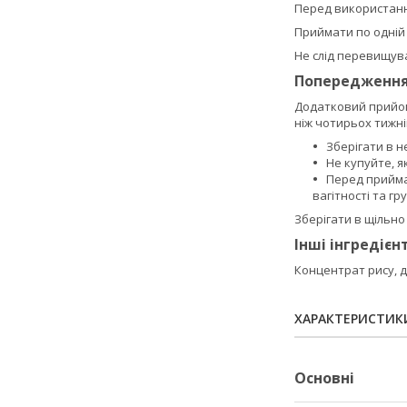
Перед використанн
Приймати по одній (
Не слід перевищув
Попередженн
Додатковий прийом
ніж чотирьох тижні
Зберігати в н
Не купуйте, 
Перед прийма
вагітності та г
Зберігати в щільно
Інші інгредієн
Концентрат рису, д
ХАРАКТЕРИСТИК
Основні