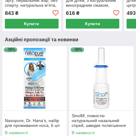
Spry, лікувальний збір, без
для дітей, з натуральним
діте
спирту, натуральна м'ята,
виноградним смаком,
цитр
Xlear, 473 мл (16 fl oz)
10 мг, 60 жувальних
250 
843
616
493
₴
₴
мармеладок (5 мг в 1 шт.)
марм
1 шт.
Купити
Купити
Акційні пропозиції та новинки
–39%
–39%
SinolM, повністю
Nasopure, Dr. Hana's, набір
натуральний назальний
для промивання носа, 6 шт
спрей, швидке полегшення
головного болю, Sinol, 15 мл
В наявності
В наявності