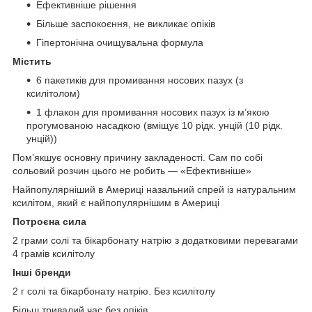
Ефективніше рішення
Більше заспокоєння, не викликає опіків
Гіпертонічна очищувальна формула
Містить
6 пакетиків для промивання носових пазух (з
ксилітолом)
1 флакон для промивання носових пазух із м’якою
прогумованою насадкою (вміщує 10 рідк. унцій (10 рідк.
унцій))
Пом’якшує основну причину закладеності. Сам по собі
сольовий розчин цього не робить — «Ефективніше»
Найпопулярніший в Америці назальний спрей із натуральним
ксилітом, який є найпопулярнішим в Америці
Потроєна сила
2 грами солі та бікарбонату натрію з додатковими перевагами
4 грамів ксилітолу
Інші бренди
2 г солі та бікарбонату натрію. Без ксилітолу
Більш тривалий час без опіків