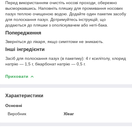
Перед використанням очистіть носові проходи, обережно
высморкавшись. Наповніть пляшку для промивання носових
пазух теплою очищеною водою. Додайте один пакетик засобу
для полоскання пазух. Дотримуйтесь інструкцій, що
додаються до пляшки з ополіскувачем або неті-бака.
Попередження
Зверніться до лікаря, якщо симптоми не зникають.
Інші інгредієнти
Засіб для полоскання пазух (в пакетику): 4 г ксилітолу, хлорид
натрію — 1,5 г, бікарбонат натрію — 0,5 г.
Приховати
Характеристики
Основні
Виробник
Xlear