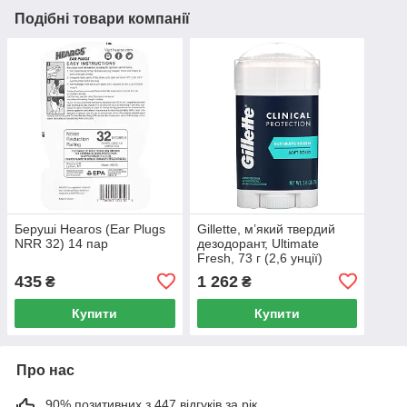
Подібні товари компанії
Беруші Hearos (Ear Plugs
Gillette, м’який твердий
NRR 32) 14 пар
дезодорант, Ultimate
Fresh, 73 г (2,6 унції)
435
1 262
₴
₴
Купити
Купити
Про нас
90% позитивних з 447 відгуків за рік