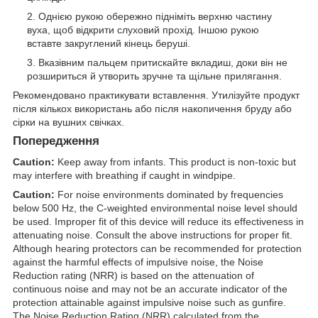
Однією рукою обережно підніміть верхню частину
вуха, щоб відкрити слуховий прохід. Іншою рукою
вставте закруглений кінець беруші.
Вказівним пальцем притискайте вкладиш, доки він не
розшириться й утворить зручне та щільне прилягання.
Рекомендовано практикувати вставлення. Утилізуйте продукт
після кількох використань або після накопичення бруду або
сірки на вушних свічках.
Попередження
Caution:
Keep away from infants. This product is non-toxic but
may interfere with breathing if caught in windpipe.
Caution:
For noise environments dominated by frequencies
below 500 Hz, the C-weighted environmental noise level should
be used. Improper fit of this device will reduce its effectiveness in
attenuating noise. Consult the above instructions for proper fit.
Although hearing protectors can be recommended for protection
against the harmful effects of impulsive noise, the Noise
Reduction rating (NRR) is based on the attenuation of
continuous noise and may not be an accurate indicator of the
protection attainable against impulsive noise such as gunfire.
The Noise Reduction Rating (NRR) calculated from the