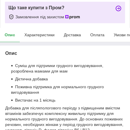
Що таке купити з Пром?
Замовлення під захистом
Опис
Характеристики
Доставка
Оплата
Умови п
Опис
Суміш для підтримки грудного вигодовування,
розроблена мамами для мам
Дієтична добавка
Поживна підтримка для нормального грудного
вигодовування
Вистачає на 1 місяць
Добавка для післяпологового періоду з підвищеним вмістом
вітамінів забезпечує комплексну живильну підтримку для
нормального грудного вигодовування. До основних поживних
речовин, необхідних жінкам у період грудного вигодовування,
належать вітамін D, фолат, вітаміни B6 і B12.