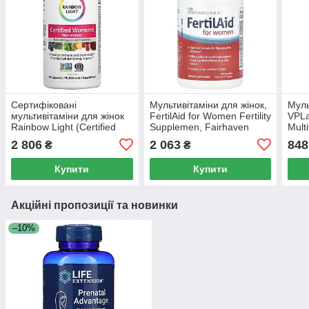
Сертифіковані
Мультивітаміни для жінок,
Муль
мультивітаміни для жінок
FertilAid for Women Fertility
VPLa
Rainbow Light (Certified
Supplemen, Fairhaven
Mult
Women's Multivitamin) 120
Health, 90 рослинних
капс
2 806
2 063
848
₴
₴
капсул
капсул
Купити
Купити
Акційні пропозиції та новинки
–10%