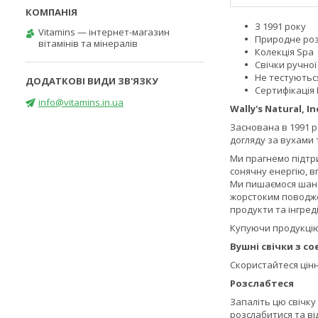
З 1991 року
Vitamins — інтернет-магазин
Природне ро
вітамінів та мінералів
Колекція Spa
Свічки ручної
Не тестуютьс
Сертифікація 
info@vitamins.in.ua
Wally's Natural, In
Заснована в 1991 р
догляду за вухами 
Ми прагнемо підтр
сонячну енергію, в
Ми пишаємося шано
жорстоким поводжен
продукти та інгре
Купуючи продукцію 
Вушні свічки з с
Скористайтеся цінн
Розслабтеся
Запаліть цю свічку
розслабитися та в