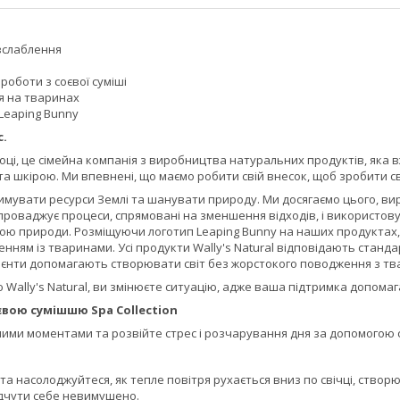
зслаблення
 роботи з соєвої суміші
я на тваринах
Leaping Bunny
c.
оці, це сімейна компанія з виробництва натуральних продуктів, яка вж
та шкірою. Ми впевнені, що маємо робити свій внесок, щоб зробити с
имувати ресурси Землі та шанувати природу. Ми досягаємо цього, в
проваджує процеси, спрямовані на зменшення відходів, і використову
ю природи. Розміщуючи логотип Leaping Bunny на наших продуктах, 
ням із тваринами. Усі продукти Wally's Natural відповідають станда
дієнти допомагають створювати світ без жорстокого поводження з т
Wally's Natural, ви змінюєте ситуацію, адже ваша підтримка допома
оєвою сумішшю Spa Collection
ими моментами та розвійте стрес і розчарування дня за допомогою св
 та насолоджуйтеся, як тепле повітря рухається вниз по свічці, ство
ідчути себе невимушено.