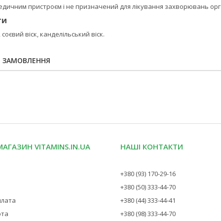
медичним пристроєм і не призначений для лікування захворювань орг
ти
соєвий віск, канделільський віск.
Я ЗАМОВЛЕННЯ
МАГАЗИН VITAMINS.IN.UA
НАШІ КОНТАКТИ
+380 (93) 170-29-16
+380 (50) 333-44-70
плата
+380 (44) 333-44-41
рта
+380 (98) 333-44-70