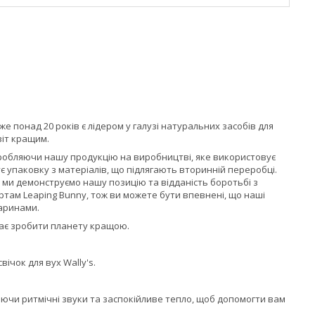
е понад 20 років є лідером у галузі натуральних засобів для
віт кращим.
иробляючи нашу продукцію на виробництві, яке використовує
є упаковку з матеріалів, що підлягають вторинній переробці.
ми демонструємо нашу позицію та відданість боротьбі з
ртам Leaping Bunny, тож ви можете бути впевнені, що наші
варинами.
гає зробити планету кращою.
ічок для вух Wally's.
рюючи ритмічні звуки та заспокійливе тепло, щоб допомогти вам