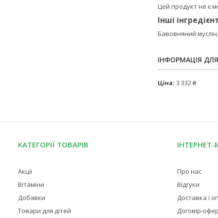
Цей продукт не є 
Інші інгредієн
Бавовняний муслін, 
ІНФОРМАЦІЯ ДЛ
Ціна:
3 332 ₴
КАТЕГОРІЇ ТОВАРІВ
ІНТЕРНЕТ-
Акції
Про нас
Вітаміни
Відгуки
Добавки
Доставка і о
Товари для дітей
Договір-офе