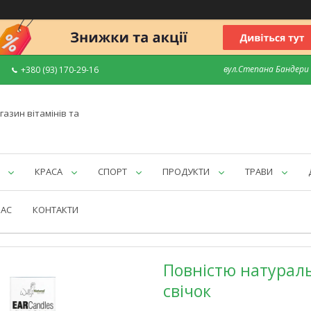
вул.Степана Бандери 7
+380 (93) 170-29-16
газин вітамінів та
КРАСА
СПОРТ
ПРОДУКТИ
ТРАВИ
НАС
КОНТАКТИ
Повністю натуральн
свічок