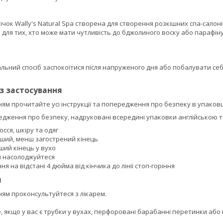
ічок Wally's Natural Spa створена для створення розкішних спа-салон
 для тих, хто може мати чутливість до бджолиного воску або парафін
альний спосіб заспокоїтися після напруженого дня або побалувати с
із застосування
м прочитайте усі інструкції та попередження про безпеку в упаковц
редження про безпеку, надруковані всередині упаковки англійською 
осся, шкіру та одяг
рший, менш загострений кінець
ший кінець у вухо
й насолоджуйтеся
ня на відстані 4 дюйма від кінчика до лінії стоп-горіння
я
ям проконсультуйтеся з лікарем.
 якщо у вас є трубки у вухах, перфоровані барабанні перетинки або