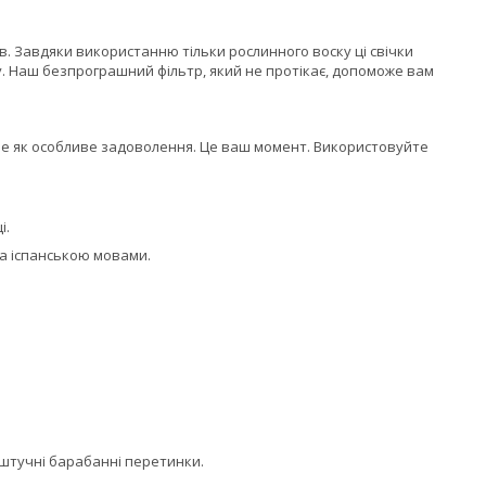
ів. Завдяки використанню тільки рослинного воску ці свічки
у. Наш безпрограшний фільтр, який не протікає, допоможе вам
ебе як особливе задоволення. Це ваш момент. Використовуйте
і.
та іспанською мовами.
 штучні барабанні перетинки.