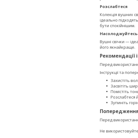
Розслабтеся
Колекція вушних св
ідеально підходять
бути спокійнішим.
Насолоджуйтесь
Вушні свічки — іде
його якнайкраще.
Рекомендації 
Перед використання
Інструкції та попе
Захистіть вол
Засвітіть ши
Помістіть тон
Розслабтеся 
Зупиніть горін
Попередженн
Перед використанн
Не використовуйте,