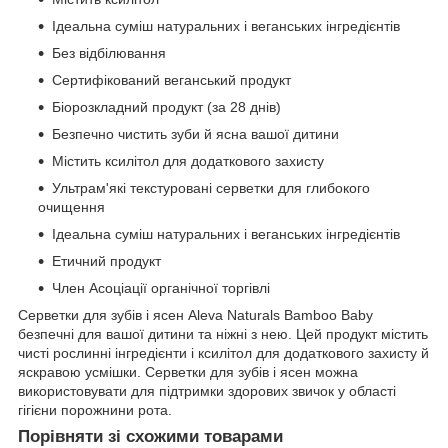
Ідеальна суміш натуральних і веганських інгредієнтів
Без відбілювання
Сертифікований веганський продукт
Біорозкладний продукт (за 28 днів)
Безпечно чистить зуби й ясна вашої дитини
Містить ксилітол для додаткового захисту
Ультрам'які текстуровані серветки для глибокого
очищення
Ідеальна суміш натуральних і веганських інгредієнтів
Етичний продукт
Член Асоціації органічної торгівлі
Серветки для зубів і ясен Aleva Naturals Bamboo Baby
безпечні для вашої дитини та ніжні з нею. Цей продукт містить
чисті рослинні інгредієнти і ксилітол для додаткового захисту й
яскравою усмішки. Серветки для зубів і ясен можна
використовувати для підтримки здорових звичок у області
гігієни порожнини рота.
Порівняти зі схожими товарами