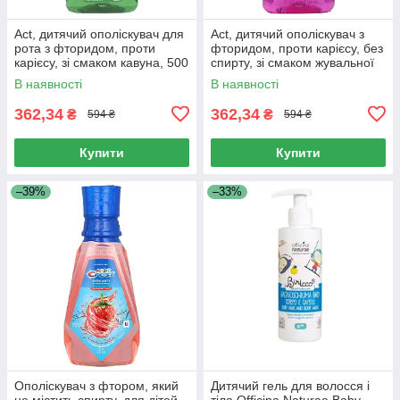
Act, дитячий ополіскувач для
Act, дитячий ополіскувач з
рота з фторидом, проти
фторидом, проти карієсу, без
карієсу, зі смаком кавуна, 500
спирту, зі смаком жувальної
мл (16,9 рідк. унції)
гумки, 500 мл (16,9 рідк.
В наявності
В наявності
унції)
362,34
362,34
₴
₴
594 ₴
594 ₴
Купити
Купити
–39%
–33%
Ополіскувач з фтором, який
Дитячий гель для волосся і
не містить спирту, для дітей
тіла Officina Naturae Baby