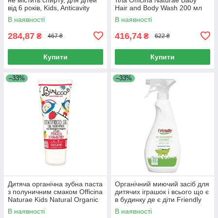
від 6 років, Kids, Anticavity
Hair and Body Wash 200 мл
Fluoride Rinse, Alcohol Free,
В наявності
В наявності
For Kids 6 &
284,87
416,74
₴
₴
467 ₴
622 ₴
Купити
Купити
–33%
–33%
Дитяча органічна зубна паста
Органічний миючий засіб для
з полуничним смаком Officina
дитячих іграшок і всього що є
Naturae Kids Natural Organic
в будинку де є діти Friendly
GEL Toothpaste Strawberry
Organic Toy & Nursery
В наявності
В наявності
Flavour 75 мл
Cleaner 500 мл