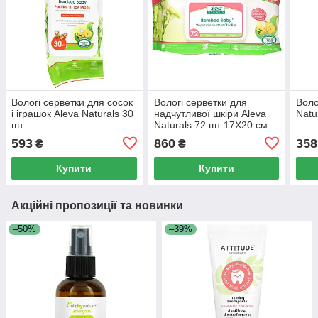
Вологі серветки для сосок
Вологі серветки для
Воло
і іграшок Aleva Naturals 30
надчутливої ​​шкіри Aleva
Natu
шт
Naturals 72 шт 17Х20 см
593
860
358
₴
₴
Купити
Купити
Акційні пропозиції та новинки
–50%
–39%