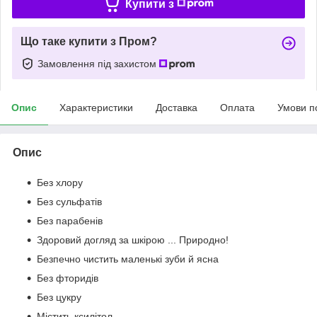
Купити з
Що таке купити з Пром?
Замовлення під захистом
Опис
Характеристики
Доставка
Оплата
Умови п
Опис
Без хлору
Без сульфатів
Без парабенів
Здоровий догляд за шкірою ... Природно!
Безпечно чистить маленькі зуби й ясна
Без фторидів
Без цукру
Містить ксилітол