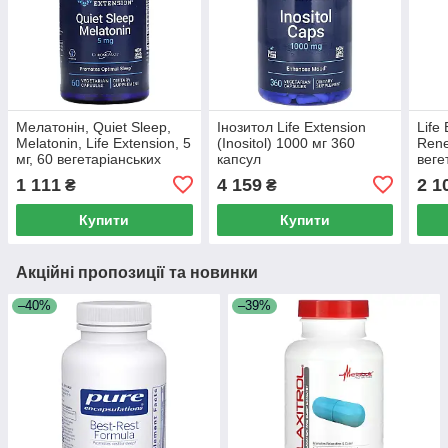
Мелатонін, Quiet Sleep,
Інозитол Life Extension
Life
Melatonin, Life Extension, 5
(Inositol) 1000 мг 360
Rene
мг, 60 вегетаріанських
капсул
веге
капсул
1 111
4 159
2 1
₴
₴
Купити
Купити
Акційні пропозиції та новинки
–40%
–39%