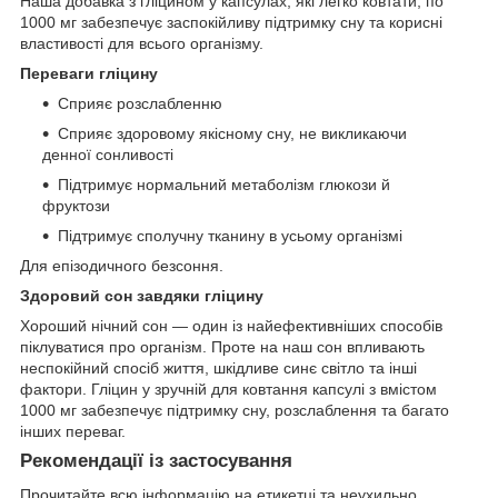
Наша добавка з гліцином у капсулах, які легко ковтати, по
1000 мг забезпечує заспокійливу підтримку сну та корисні
властивості для всього організму.
Переваги гліцину
Сприяє розслабленню
Сприяє здоровому якісному сну, не викликаючи
денної сонливості
Підтримує нормальний метаболізм глюкози й
фруктози
Підтримує сполучну тканину в усьому організмі
Для епізодичного безсоння.
Здоровий сон завдяки гліцину
Хороший нічний сон — один із найефективніших способів
піклуватися про організм. Проте на наш сон впливають
неспокійний спосіб життя, шкідливе синє світло та інші
фактори. Гліцин у зручній для ковтання капсулі з вмістом
1000 мг забезпечує підтримку сну, розслаблення та багато
інших переваг.
Рекомендації із застосування
Прочитайте всю інформацію на етикетці та неухильно