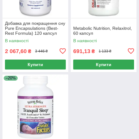
Добавка для покращення сну
Pure Encapsulations (Best-
Metabolic Nutrition, Relaxitrol,
Rest Formula) 120 капсул
60 капсул
В наявності
В наявності
2 067,60
691,13
₴
₴
3 446 ₴
1 133 ₴
Купити
Купити
–20%