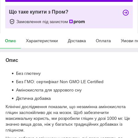
Що таке купити з Пром?
Замовлення під захистом
Опис
Характеристики
Доставка
Оплата
Умови п
Опис
Без глютену
Без ГМО: сертифікат Non GMO LE Certified
Амінокислота для здорового сну
Дієтична добавка
Клінічні дослідження показали, що незамінна амінокислота
гліцин заспокійливо діє на мозок. Щоб забезпечити
максимальну користь, ми розробили гліцин у дозі 1000 мг. Це
значно вища доза, ніж у багатьох традиційних добавках із
гліцином.