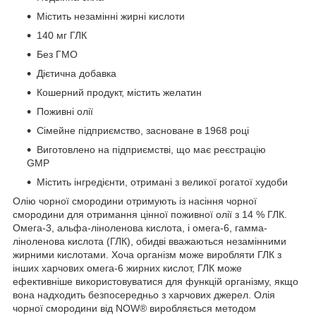
Містить незамінні жирні кислоти
140 мг ГЛК
Без ГМО
Дієтична добавка
Кошерний продукт, містить желатин
Поживні олії
Сімейне підприємство, засноване в 1968 році
Виготовлено на підприємстві, що має реєстрацію
GMP
Містить інгредієнти, отримані з великої рогатої худоби
Олію чорної смородини отримують із насіння чорної
смородини для отримання цінної поживної олії з 14 % ГЛК.
Омега-3, альфа-ліноленова кислота, і омега-6, гамма-
ліноленова кислота (ГЛК), обидві вважаються незамінними
жирними кислотами. Хоча організм може виробляти ГЛК з
інших харчових омега-6 жирних кислот, ГЛК може
ефективніше використовуватися для функцій організму, якщо
вона надходить безпосередньо з харчових джерел. Олія
чорної смородини від NOW® виробляється методом