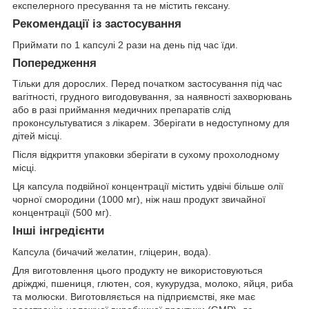
експелерного пресування та не містить гексану.
Рекомендації із застосування
Приймати по 1 капсулі 2 рази на день під час їди.
Попередження
Тільки для дорослих. Перед початком застосування під час
вагітності, грудного вигодовування, за наявності захворювань
або в разі приймання медичних препаратів слід
проконсультуватися з лікарем. Зберігати в недоступному для
дітей місці.
Після відкриття упаковки зберігати в сухому прохолодному
місці.
Ця капсула подвійної концентрації містить удвічі більше олії
чорної смородини (1000 мг), ніж наш продукт звичайної
концентрації (500 мг).
Інші інгредієнти
Капсула (бичачий желатин, гліцерин, вода).
Для виготовлення цього продукту не використовуються
дріжджі, пшениця, глютен, соя, кукурудза, молоко, яйця, риба
та молюски. Виготовляється на підприємстві, яке має