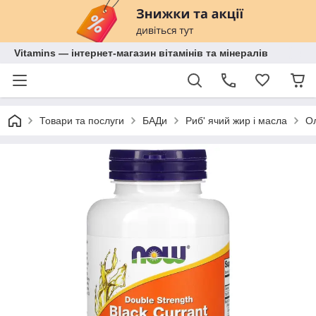
Vitamins — інтернет-магазин вітамінів та мінералів
Товари та послуги
БАДи
Риб' ячий жир і масла
Ол