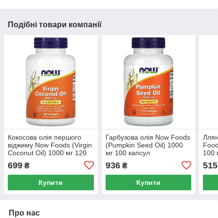
Подібні товари компанії
Кокосова олія першого
Гарбузова олія Now Foods
Ллян
віджиму Now Foods (Virgin
(Pumpkin Seed Oil) 1000
Food
Coconut Oil) 1000 мг 120
мг 100 капсул
100 
капсул
699
936
515
₴
₴
Купити
Купити
Про нас