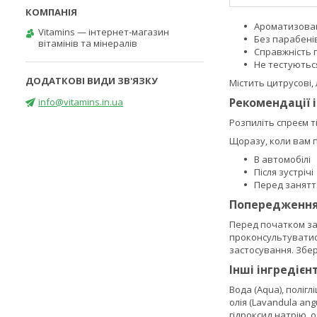
Ароматизован
Vitamins — інтернет-магазин
Без парабені
вітамінів та мінералів
Справжність 
Не тестуютьс
Містить цитрусові, 
Рекомендації 
info@vitamins.in.ua
Розпиліть спреєм т
Щоразу, коли вам п
В автомобілі
Після зустрічі
Перед занятт
Попередженн
Перед початком зас
проконсультуватися
застосування. Збер
Інші інгредієн
Вода (Aqua), полігл
олія (Lavandula angu
гідроксид натрію, 