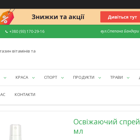
вул.Степана Бандери 7
+380 (93) 170-29-16
газин вітамінів та
КРАСА
СПОРТ
ПРОДУКТИ
ТРАВИ
НАС
КОНТАКТИ
Освіжаючий спрей 
мл