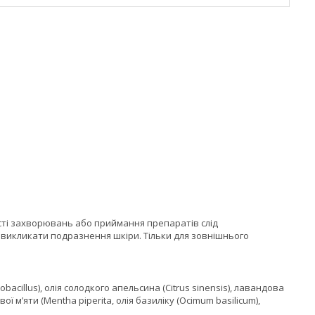
ості захворювань або приймання препаратів слід
 викликати подразнення шкіри. Тільки для зовнішнього
bacillus), олія солодкого апельсина (Citrus sinensis), лавандова
вої м’яти (Mentha piperita, олія базиліку (Ocimum basilicum),