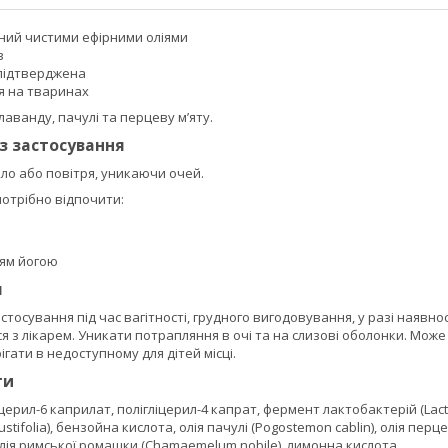
ий чистими ефірними оліями
в
підтверджена
я на тваринах
лаванду, пачулі та перцеву м’яту.
із застосування
іло або повітря, уникаючи очей.
отрібно відпочити:
ям йогою
я
тосування під час вагітності, грудного вигодовування, у разі наявн
 з лікарем. Уникати потрапляння в очі та на слизові оболонки. Може
ігати в недоступному для дітей місці.
ти
іцерил-6 каприлат, полігліцерил-4 капрат, фермент лактобактерій (Lacto
stifolia), бензойна кислота, олія пачулі (Pogostemon cablin), олія перце
олія римської ромашки (Chamaemelum nobile), лимонна кислота.