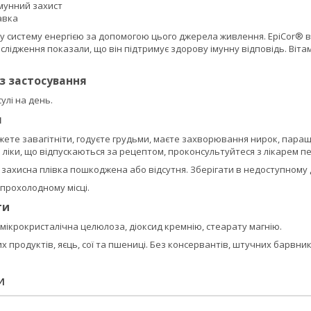
мунний захист
авка
ну систему енергією за допомогою цього джерела живлення. EpiCor® 
ослідження показали, що він підтримує здорову імунну відповідь. Віта
із застосування
улі на день.
я
ожете завагітніти, годуєте грудьми, маєте захворювання нирок, пара
 ліки, що відпускаються за рецептом, проконсультуйтеся з лікарем 
захисна плівка пошкоджена або відсутня. Зберігати в недоступному дл
 прохолодному місці.
ти
 мікрокристалічна целюлоза, діоксид кремнію, стеарату магнію.
х продуктів, яєць, сої та пшениці. Без консервантів, штучних барвни
И