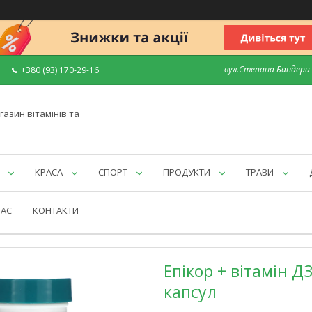
вул.Степана Бандери 7
+380 (93) 170-29-16
газин вітамінів та
КРАСА
СПОРТ
ПРОДУКТИ
ТРАВИ
НАС
КОНТАКТИ
Епікор + вітамін Д3
капсул