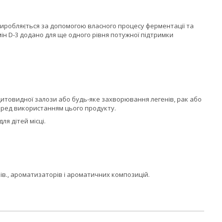
виробляється за допомогою власного процесу ферментації та
мін D-3 додано для ще одного рівня потужної підтримки
щитовидної залози або будь-яке захворювання легенів, рак або
перед використанням цього продукту.
я дітей місці.
ків., ароматизаторів і ароматичних композицій.