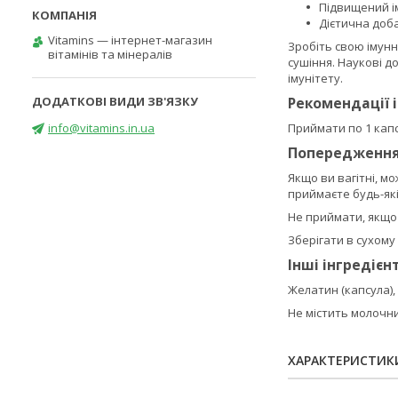
Підвищений і
Дієтична доб
Vitamins — інтернет-магазин
Зробіть свою імун
вітамінів та мінералів
сушіння. Наукові д
імунітету.
Рекомендації 
info@vitamins.in.ua
Приймати по 1 капс
Попередженн
Якщо ви вагітні, м
приймаєте будь-які
Не приймати, якщо 
Зберігати в сухому
Інші інгредієн
Желатин (капсула),
Не містить молочни
ХАРАКТЕРИСТИК