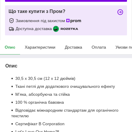
Що таке купити з Пром?
Замовлення під захистом
Доступна доставка
Опис
Характеристики
Доставка
Оплата
Умови п
Опис
30,5 x 30,5 см (12 x 12 дюймів)
Ткані петлі для додаткового очищувального ефекту
М’яка, абсорбуюча та стійка
100 % органічна бавовна
Відповідає міжнародним стандартам для органічного
текстилю
Сертифікат B Corporation
Let's Love Our Home™