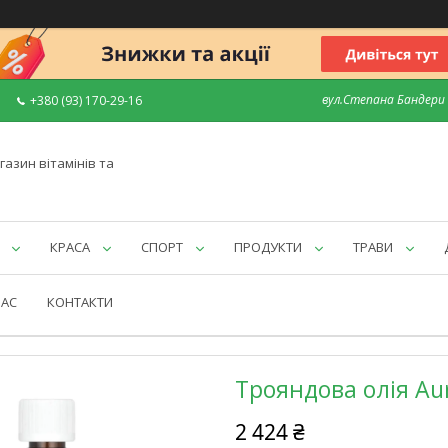
вул.Степана Бандери 7
+380 (93) 170-29-16
газин вітамінів та
КРАСА
СПОРТ
ПРОДУКТИ
ТРАВИ
НАС
КОНТАКТИ
Трояндова олія Aur
2 424 ₴