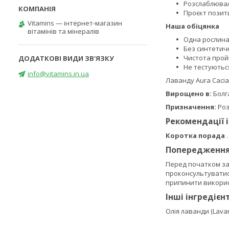
Розслаблювал
Проєкт позит
Vitamins — інтернет-магазин
Наша обіцянка
вітамінів та мінералів
Одна рослин
Без синтетич
Чистота прой
Не тестуютьс
info@vitamins.in.ua
Лаванду Aura Cacia
Вирощено в:
Болг
Призначення:
Роз
Рекомендації 
Коротка порада
Попередженн
Перед початком зас
проконсультуватися
припинити використ
Інші інгредієн
Олія лаванди (Lavan