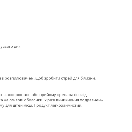
усього дня.
аконі з розпилювачем, щоб зробити спрей для білизни.
ості захворювань або прийому препаратів слід
а на слизові оболонки. У разі виникнення подразнень
у для дітей місці. Продукт легкозаймистий.