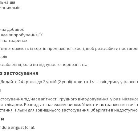
ьна дія
ивних змін
а
них добавок
шла випробування ГХ
я на тваринах
 виготовляють із сортів преміальної якості, щоб розслабити протягом 
арія
слаблення, коли ви відчуваєте нервозність.
із застосування
. Додайте 24 краплі до 2 унцій (2 унції) води та 1 ч. л. гліцерину у фл
я
тосування під час вагітності, грудного вигодовування, у разі наявн
 з лікарем. Розводьте належним чином. Уникати потрапляння в очі т
ання. Тільки для зовнішнього застосування. Зберігати в недоступном
ти
dula angustifolia).