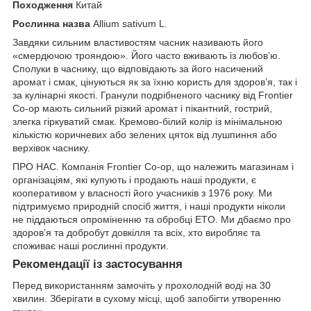
Походження
Китай
Рослинна назва
Allium sativum L.
Завдяки сильним властивостям часник називають його
«смердючою трояндою». Його часто вживають із любов’ю.
Сполуки в часнику, що відповідають за його насичений
аромат і смак, цінуються як за їхню користь для здоров’я, так і
за кулінарні якості. Гранули подрібненого часнику від Frontier
Co-op мають сильний різкий аромат і пікантний, гострий,
злегка гіркуватий смак. Кремово-білий колір із мінімальною
кількістю коричневих або зелених цяток від лушпиння або
верхівок часнику.
ПРО НАС. Компанія Frontier Co-op, що належить магазинам і
організаціям, які купують і продають наші продукти, є
кооперативом у власності його учасників з 1976 року. Ми
підтримуємо природній спосіб життя, і наші продукти ніколи
не піддаються опроміненню та обробці ETO. Ми дбаємо про
здоров’я та добробут довкілля та всіх, хто виробляє та
споживає наші рослинні продукти.
Рекомендації із застосування
Перед використанням замочіть у прохолодній воді на 30
хвилин. Зберігати в сухому місці, щоб запобігти утворенню