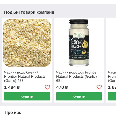
Подібні товари компанії
Часник подрібнений
Часник порошок Frontier
Часн
Frontier Natural Products
Natural Products (Garlic)
Fron
(Garlic) 453 г
68 г
(Garl
1 484
470
1 6
₴
₴
Купити
Купити
Про нас