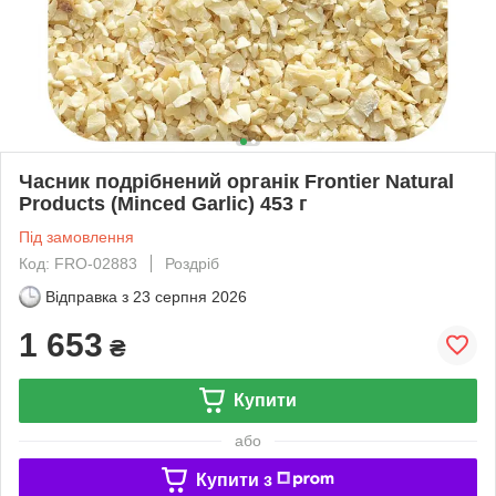
Часник подрібнений органік Frontier Natural
Products (Minced Garlic) 453 г
Під замовлення
Код: FRO-02883
Роздріб
Відправка з
23 серпня 2026
1 653
₴
Купити
або
Купити з