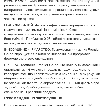
ЕФЕКТИВНИЙ І СМАЧНИЙ. Часник можна використовувати з
різними стравами. Гранульована форма дуже зручна у
використанні, легко змішується практично з усіма текстурами,
що дає можливість надати стравам гострий і сильний
часниковий аромат.
ГРАНУЛЬОВАНИЙ. Часник є ефективним інгредієнтом, а в
гранульованому вигляді він ще міцніший. Смак
гранульованого часнику набагато більш насиченим, ніж смак
його зубчиків! Приблизно 0,25 чайної ложки гранульованого
часнику еквівалентно зубчику свіжого часнику.
ІННОВАЦІЙНЕ ФІРМАРСТВО. Гранульований часник Frontier
Co-op вирощується в Китаї за інноваційною програмою
фермерського землеволодіння.
ПРО НАС. Компанія Frontier Co-op, що належить магазинам і
організаціям, які купують і продають нашу продукцію, є
кооперативом, що належить членам компанії з 1976 року. Ми
підтримуємо природний спосіб життя, і наші продукти ніколи
не опромінюються та не обробляються ETO. Ми дбаємо про
здоров’я та добробут довкілля та всіх, хто виробляє та
споживає наші рослинні продукти.
Рекомендації із застосування
Перед використанням замочіть у прохолодній воді на 30