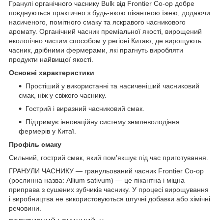
Гранулі органічного часнику Bulk від Frontier Co-op добре
поєднуються практично з будь-якою пікантною їжею, додаючи
насиченого, помітного смаку та яскравого часникового
аромату. Органічний часник преміальної якості, вирощений
екологічно чистим способом у регіоні Китаю, де вирощують
часник, дрібними фермерами, які прагнуть виробляти
продукти найвищої якості.
Основні характеристики
Простіший у використанні та насиченіший часниковий
смак, ніж у свіжого часнику.
Гострий і виразний часниковий смак.
Підтримує інноваційну систему землеволодіння
фермерів у Китаї.
Профіль смаку
Сильний, гострий смак, який пом’якшує під час приготування.
ГРАНУЛИ ЧАСНИКУ — гранульований часник Frontier Co-op
(рослинна назва: Allium sativum) — це пікантна і міцна
приправа з сушених зубчиків часнику. У процесі вирощування
і виробництва не використовуються штучні добавки або хімічні
речовини.