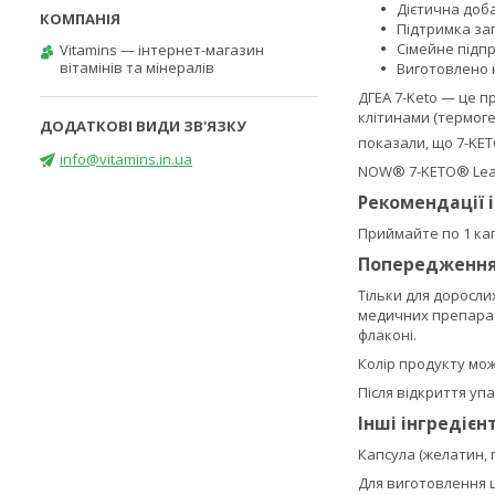
Дієтична доб
Підтримка за
Сімейне підпр
Vitamins — інтернет-магазин
вітамінів та мінералів
Виготовлено 
ДГЕА 7-Keto — це п
клітинами (термоге
показали, що 7-KE
info@vitamins.in.ua
NOW® 7-KETO® LeanG
Рекомендації 
Приймайте по 1 капс
Попередженн
Тільки для доросли
медичних препараті
флаконі.
Колір продукту мо
Після відкриття уп
Інші інгредієн
Капсула (желатин, 
Для виготовлення ц