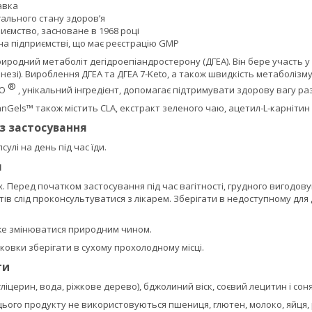
авка
гального стану здоров’я
иємство, засноване в 1968 році
на підприємстві, що має реєстрацію GMP
риродний метаболіт дегідроепіандростерону (ДГЕА). Він бере участь у
незі). Вироблення ДГЕА та ДГЕА 7-Keto, а також швидкість метаболізму
®
TO
, унікальний інгредієнт, допомагає підтримувати здорову вагу р
els™ також містить CLA, екстракт зеленого чаю, ацетил-L-карнітин 
із застосування
улі на день під час їди.
я
х. Перед початком застосування під час вагітності, грудного вигодо
в слід проконсультуватися з лікарем. Зберігати в недоступному для ді
же змінюватися природним чином.
аковки зберігати в сухому прохолодному місці.
ти
гліцерин, вода, ріжкове дерево), бджолиний віск, соєвий лецитин і сон
ього продукту не використовуються пшениця, глютен, молоко, яйця, р