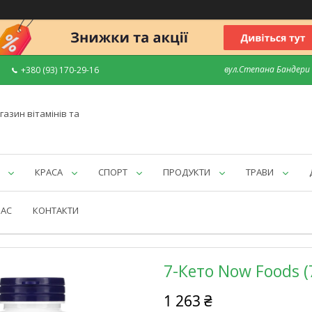
вул.Степана Бандери 7
+380 (93) 170-29-16
газин вітамінів та
КРАСА
СПОРТ
ПРОДУКТИ
ТРАВИ
НАС
КОНТАКТИ
7-Кето Now Foods (
1 263 ₴