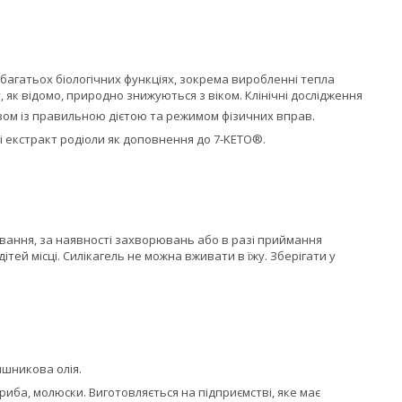
 багатьох біологічних функціях, зокрема виробленні тепла
, як відомо, природно знижуються з віком. Клінічні дослідження
азом із правильною дієтою та режимом фізичних вправ.
і екстракт родіоли як доповнення до 7-KETO®.
вування, за наявності захворювань або в разі приймання
тей місці. Силікагель не можна вживати в їжу. Зберігати у
яшникова олія.
иба, молюски. Виготовляється на підприємстві, яке має