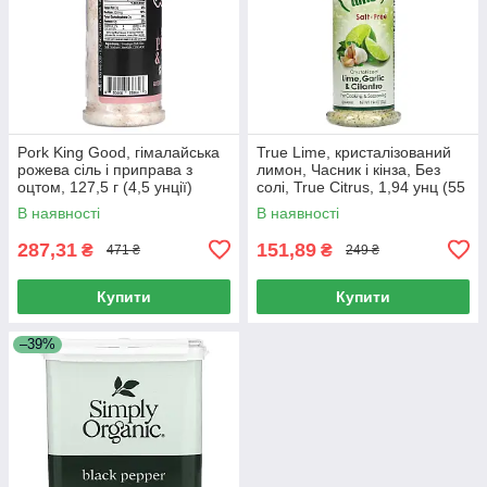
Pork King Good, гімалайська
True Lime, кристалізований
рожева сіль і приправа з
лимон, Часник і кінза, Без
оцтом, 127,5 г (4,5 унції)
солі, True Citrus, 1,94 унц (55
г)
В наявності
В наявності
287,31
151,89
₴
₴
471 ₴
249 ₴
Купити
Купити
–39%