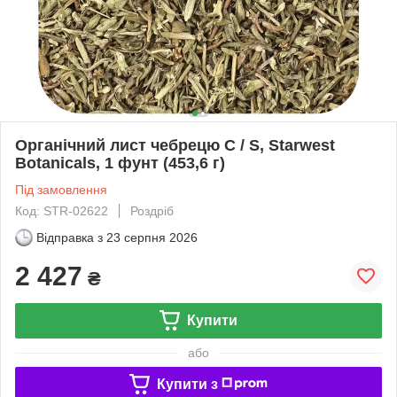
Органічний лист чебрецю C / S, Starwest
Botanicals, 1 фунт (453,6 г)
Під замовлення
Код: STR-02622
Роздріб
Відправка з
23 серпня 2026
2 427
₴
Купити
або
Купити з