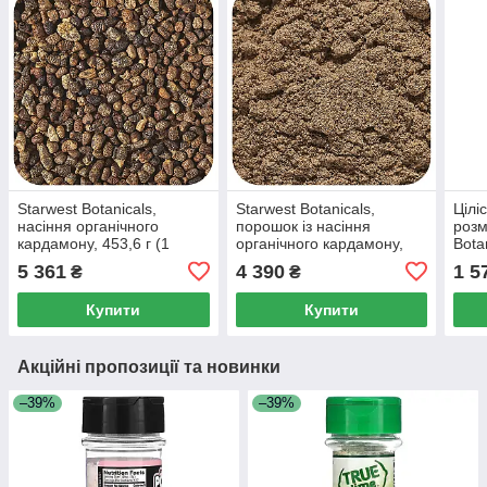
Starwest Botanicals,
Starwest Botanicals,
Цілі
насіння органічного
порошок із насіння
розм
кардамону, 453,6 г (1
органічного кардамону,
Bota
фунт)
453,6 г (1 фунт)
5 361
4 390
1 5
₴
₴
Купити
Купити
Акційні пропозиції та новинки
–39%
–39%