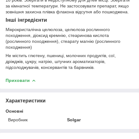
18 років. Зберігати в недоступному для дітей місці. Зберігати
за кімнатної температури. Не застосовувати препарат, якщо
зовнішня захисна плівка флакона відсутня або пошкоджена.
Інші інгредієнти
Мікрокристалічна целюлоза, целюлоза рослинного
походження, діоксид кремнію, стеаринова кислота
(рослинного походження), стеарату магнію (рослинного
походження)
Не містить глютену, пшениці, молочних продуктів, сої,
дріжджів, цукру, натрію, штучних ароматизаторів,
підсолоджувачів, консервантів та барвників.
Приховати
Характеристики
Основні
Виробник
Solgar