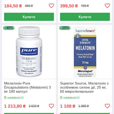
184,50
399,50
₴
₴
369 ₴
799 ₴
Купити
Купити
–40%
–20%
Мелатонін Pure
Superior Source, Мелатонін з
Encapsulations (Melatonin) 3
особливою силою дії, 25 мг,
мг 180 капсул
60 мікролінгвальних
таблеток, що швидко
В наявності
В наявності
розчиняються.
1 213,80
1 108
₴
₴
2 023 ₴
1 385 ₴