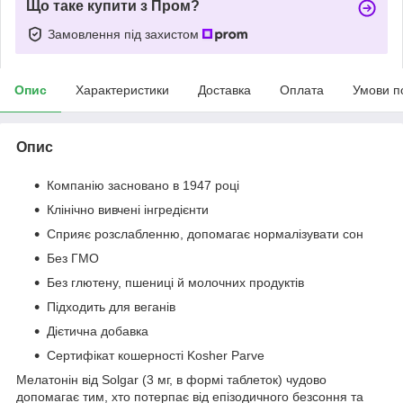
Що таке купити з Пром?
Замовлення під захистом
Опис
Характеристики
Доставка
Оплата
Умови п
Опис
Компанію засновано в 1947 році
Клінічно вивчені інгредієнти
Сприяє розслабленню, допомагає нормалізувати сон
Без ГМО
Без глютену, пшениці й молочних продуктів
Підходить для веганів
Дієтична добавка
Сертифікат кошерності Kosher Parve
Мелатонін від Solgar (3 мг, в формі таблеток) чудово
допомагає тим, хто потерпає від епізодичного безсоння та