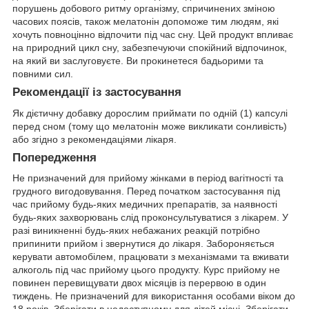
порушень добового ритму організму, спричинених зміною
часових поясів, також мелатонін допоможе тим людям, які
хочуть повноцінно відпочити під час сну. Цей продукт впливає
на природний цикл сну, забезпечуючи спокійний відпочинок,
на який ви заслуговуєте. Ви прокинетеся бадьорими та
повними сил.
Рекомендації із застосування
Як дієтичну добавку дорослим приймати по одній (1) капсулі
перед сном (тому що мелатонін може викликати сонливість)
або згідно з рекомендаціями лікаря.
Попередження
Не призначений для прийому жінками в період вагітності та
грудного вигодовування. Перед початком застосування під
час прийому будь-яких медичних препаратів, за наявності
будь-яких захворювань слід проконсультуватися з лікарем. У
разі виникненні будь-яких небажаних реакцій потрібно
припинити прийом і звернутися до лікаря. Забороняється
керувати автомобілем, працювати з механізмами та вживати
алкоголь під час прийому цього продукту. Курс прийому не
повинен перевищувати двох місяців із перервою в один
тиждень. Не призначений для використання особами віком до