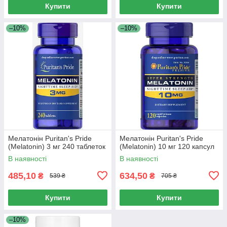
Купити
Купити
–10%
–10%
Мелатонін Puritan's Pride
Мелатонін Puritan's Pride
(Melatonin) 3 мг 240 таблеток
(Melatonin) 10 мг 120 капсул
В наявності
В наявності
485,10
634,50
₴
₴
539 ₴
705 ₴
Купити
Купити
–10%