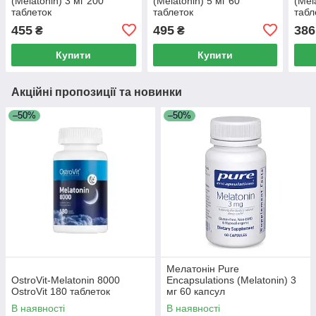
(Melatonin) 3 мг 200
(Melatonin) 5 мг 60
(Mel
таблеток
таблеток
табл
455
495
386
₴
₴
Купити
Купити
Акційні пропозиції та новинки
–50%
–50%
Мелатонін Pure
OstroVit-Melatonin 8000
Encapsulations (Melatonin) 3
OstroVit 180 таблеток
мг 60 капсул
В наявності
В наявності