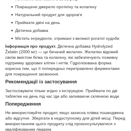
Покращене джерело протеїну та колагену
Натуральний продукт для здоров’я
Приймати двічі на день
Дієтична добавка
Містить інгредієнти, отримані з великої рогатої худоби
Інформація про продукт.
Дієтична добавка Hydrolyzed
Želatin (2000 мг) — це бичачий желатин. Желатин відомий
своїм вмістом білка та колагену, які забезпечують поживну
підтримку здорових клітин і нігтів. Гідролізована форма
корисна тим, що її попередньо перетравлено ферментами
для покращення засвоєння.
Рекомендації із застосування
Застосовувати тільки згідно з інструкцією. Приймати по дві
таблетки на день під час їди або запиваючи склянкою води.
Попередження
Не використовуйте продукт, якщо захисна плівка пошкоджена
або відсутня. Зберігати в недоступному для дітей місці. Перед
використанням цього продукту слід проконсультуватися з
кваліфікованим лікарем.