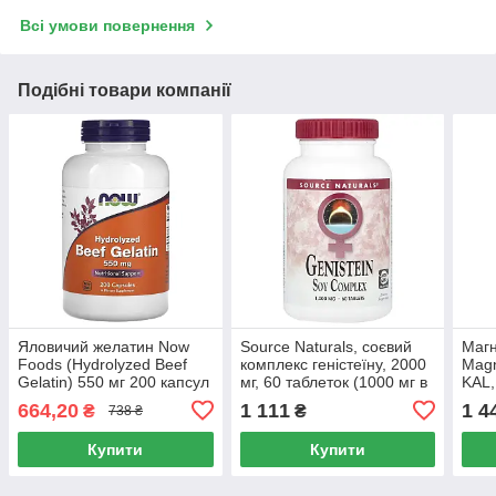
Всі умови повернення
Подібні товари компанії
Яловичий желатин Now
Source Naturals, соєвий
Магн
Foods (Hydrolyzed Beef
комплекс геністеїну, 2000
Magn
Gelatin) 550 мг 200 капсул
мг, 60 таблеток (1000 мг в
KAL,
1 таблетці)
664,20
1 111
1 4
₴
₴
738 ₴
Купити
Купити