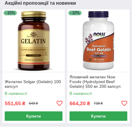
Акційні пропозиції та новинки
–15%
–10%
Яловичий желатин Now
Желатин Solgar (Gelatin) 100
Foods (Hydrolyzed Beef
капсул
Gelatin) 550 мг 200 капсул
В наявності
В наявності
551,65
664,20
₴
₴
649 ₴
738 ₴
Купити
Купити