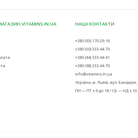
МАГАЗИН VITAMINS.IN.UA
НАШІ КОНТАКТИ
+380 (93) 170-29-16
+380 (50) 333-44-70
плата
+380 (44) 333-44-41
рта
+380 (98) 333-44-70
info@vitamins.in.ua
Україна, м. Львів, вул. Бандери,
ПН — ПТ з 9 до 18 / СБ — НД з 10