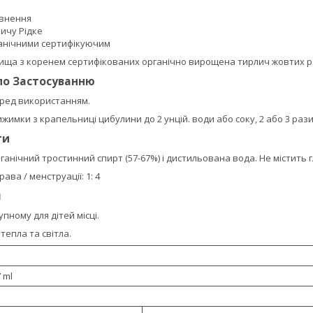
овнення
ичу Рідке
ганічними сертифікуючим
ища з коренем сертифікованих органічно вирощена тирлич жовтих р
по Застосуванню
ред використанням.
жимки з крапельниці цибулини до 2 унцій. води або соку, 2 або 3 рази
ти
анічний тростинний спирт (57-67%) і дистильована вода. Не містить 
ава / менструації: 1: 4
я
пному для дітей місці.
тепла та світла.
 ml