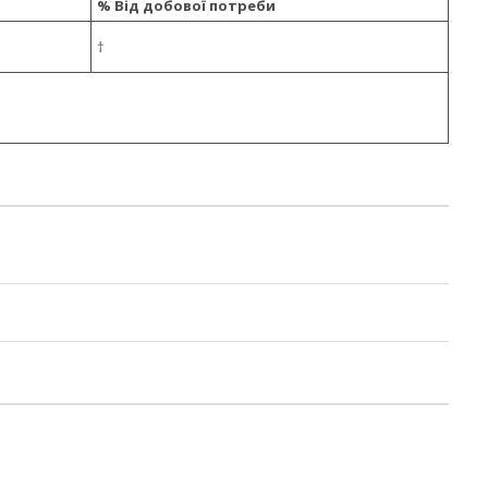
% Від добової потреби
†