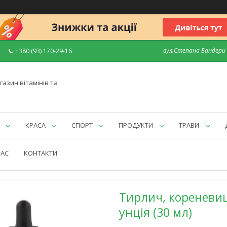
вул.Степана Бандери 7
+380 (93) 170-29-16
газин вітамінів та
КРАСА
СПОРТ
ПРОДУКТИ
ТРАВИ
НАС
КОНТАКТИ
Тирлич, кореневищ
унція (30 мл)