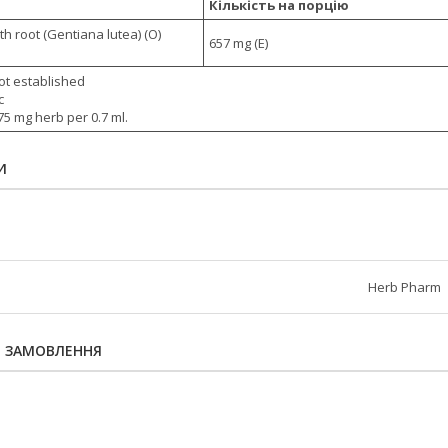
Кількість на порцію
h root (Gentiana lutea) (O)
657 mg (E)
not established
c
175 mg herb per 0.7 ml.
И
Herb Pharm
Я ЗАМОВЛЕННЯ