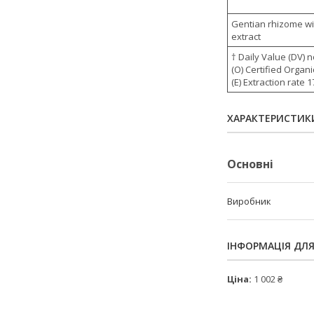
Gentian rhizome wit
extract
† Daily Value (DV) 
(O) Certified Organi
(E) Extraction rate 
ХАРАКТЕРИСТИК
Основні
Виробник
ІНФОРМАЦІЯ ДЛ
Ціна:
1 002 ₴