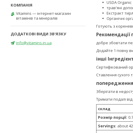
USDA Organic
трав'яні доп
Екстракт тирл
Vitamins — інтернет-магазин
вітамінів та мінералів
Органічні ор
Готують з коренев
Рекомендації 
info@vitamins.in.ua
добре збовтати пе
Додайте 1 повну ви
інші Інгредієн
Сертифікований орг
Ставлення сухого тр
попередженн
Зберігати в недосту
Тримати подалі від 
склад
Розмір порції:
0.7
Servings:
about 42