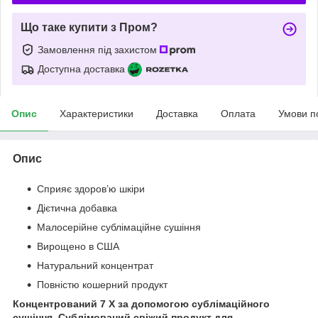
Що таке купити з Пром?
Замовлення під захистом
Доступна доставка
Опис
Характеристики
Доставка
Оплата
Умови п
Опис
Сприяє здоров’ю шкіри
Дієтична добавка
Малосерійне сублімаційне сушіння
Вирощено в США
Натуральний концентрат
Повністю кошерний продукт
Концентрований 7 X за допомогою сублімаційного
сушіння. Сублімований свіжий продукт для