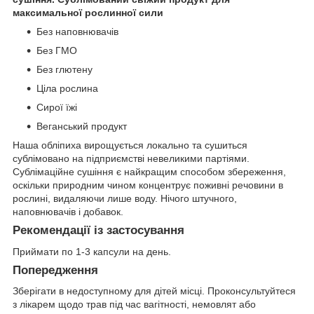
максимальної рослинної сили
Без наповнювачів
Без ГМО
Без глютену
Ціла рослина
Сирої їжі
Веганський продукт
Наша обліпиха вирощується локально та сушиться
сублімовано на підприємстві невеликими партіями.
Сублімаційне сушіння є найкращим способом збереження,
оскільки природним чином концентрує поживні речовини в
рослині, видаляючи лише воду. Нічого штучного,
наповнювачів і добавок.
Рекомендації із застосування
Приймати по 1-3 капсули на день.
Попередження
Зберігати в недоступному для дітей місці. Проконсультуйтеся
з лікарем щодо трав під час вагітності, немовлят або