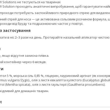
 Solutions не тестуються на тваринах
 Solution проходять аналітичні випробування, щоб гарантувати най
 проходи потребують заспокійливого природного спрею для видале
ний спрей для носа — це активована сольовим розчином формула, що міс
роходи від бруду та подразнюючих часток у повітрі.
із застосування
ти в ніс 2–3 рази на день. Протирайте назальний аплікатор чистою
я
 якщо відсутня захисна плівка.
ий контейнер через 6 місяців.
ти
ол 5 %, морська сіль 0,85 %, гліцерин, лауриновий аргінат (як консервант
s vulgaris/Zygis)., олія з листя евкаліпта кулястого (Eucalyptus globulus
ої (Mentha spicata)., олія з листя гаультерії (Gaultheria procumbens).
шкідливий для домашніх тварин.
И