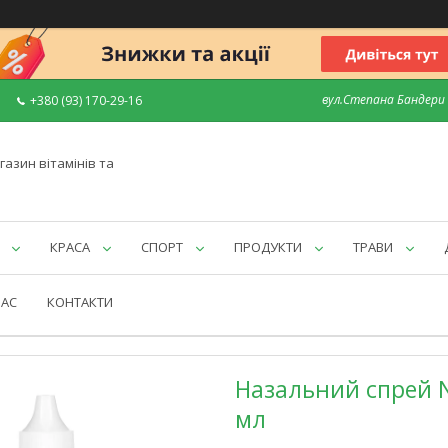
вул.Степана Бандери 7
+380 (93) 170-29-16
газин вітамінів та
КРАСА
СПОРТ
ПРОДУКТИ
ТРАВИ
НАС
КОНТАКТИ
Назальний спрей No
мл