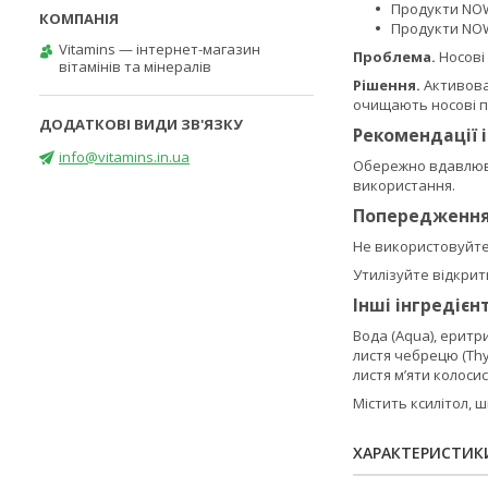
Продукти NOW
Продукти NOW
Vitamins — інтернет-магазин
Проблема.
Носові
вітамінів та мінералів
Рішення.
Активова
очищають носові п
Рекомендації 
info@vitamins.in.ua
Обережно вдавлюва
використання.
Попередженн
Не використовуйте,
Утилізуйте відкрит
Інші інгредієн
Вода (Aqua), еритрит
листя чебрецю (Thymu
листя м’яти колосист
Містить ксилітол, 
ХАРАКТЕРИСТИК