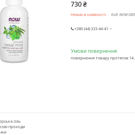
730 ₴
Немає в наявності
Код:
NOW-080
+380 (44) 333-44-41
повернення товару протягом 14 
орська сіль
сові проходи
нки