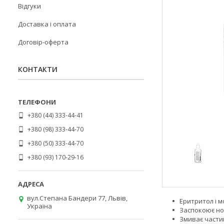
Відгуки
Доставка і оплата
Договір-оферта
КОНТАКТИ
+380 (44) 333-44-41
+380 (98) 333-44-70
+380 (50) 333-44-70
+380 (93) 170-29-16
вул.Степана Бандери 77, Львів,
Еритритол і м
Україна
Заспокоює но
Змиває части