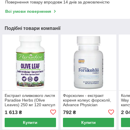
Повернення товару впродовж 14 днів за домовленістю
Всі умови повернення
Подібні товари компанії
Екстракт оливкового листя
Форсколин - екстракт
Коле
Paradise Herbs (Olive
кореня колеус форсколії,
Way 
Leaves) 250 мг 120 капсул
Advance Physician
капс
Formulas, Inc, 100 мг, 60
1 613
792
2 0
₴
₴
капсул
Купити
Купити