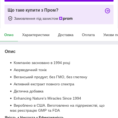
Що таке купити з Пром?
Замовлення під захистом
Опис
Характеристики
Доставка
Оплата
Умови п
Опис
Компанію засновано в 1994 році
Аюрведичний тонік
Веганський продукт, без ГМО, без глютену
Активний екстракт повного спектра
Дієтична добавка
Enhancing Nature's Miracles Since 1994
Вироблено в США. Виготовлено на підприємстві, що
має реєстрацію GMP та FDA
Якість • Чистота • Ефективність