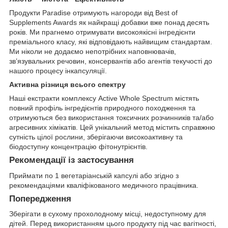
Продукти Paradise отримують нагороди від Best of
Supplements Awards як найкращі добавки вже понад десять
років. Ми прагнемо отримувати високоякісні інгредієнти
преміального класу, які відповідають найвищим стандартам.
Ми ніколи не додаємо непотрібних наповнювачів,
зв’язувальних речовин, консервантів або агентів текучості до
нашого процесу інкапсуляції.
Активна різниця всього спектру
Наші екстракти комплексу Active Whole Spectrum містять
повний профіль інгредієнтів природного походження та
отримуються без використання токсичних розчинників та/або
агресивних хімікатів. Цей унікальний метод містить справжню
сутність цілої рослини, зберігаючи високоактивну та
біодоступну концентрацію фітонутрієнтів.
Рекомендації із застосування
Приймати по 1 вегетаріанській капсулі або згідно з
рекомендаціями кваліфікованого медичного працівника.
Попередження
Зберігати в сухому прохолодному місці, недоступному для
дітей. Перед використанням цього продукту під час вагітності,