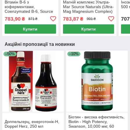
Вітамін B-6 з
Магній комплекс Ультра-
Іноз
коферментами,
Маг Source Naturals (Ultra-
500 
Coenzymated B-6, Source
Mag Magnesium Complex)
Naturals, 25 мг під язик,
120 таблеток
783,90
783,87
707
₴
₴
871 ₴
901 ₴
120 таблеток
Купити
Купити
Акційні пропозиції та новинки
–50%
–10%
Біотин - висока ефективність,
Доппельгерц, енерготонік-H,
Biotin - High Potency,
Doppel Herz, 250 мл
Swanson, 10,000 мкг, 60