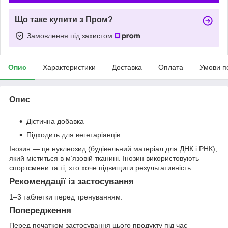
Що таке купити з Пром?
Замовлення під захистом
Опис
Характеристики
Доставка
Оплата
Умови п
Опис
Дієтична добавка
Підходить для вегетаріанців
Інозин — це нуклеозид (будівельний матеріал для ДНК і РНК),
який міститься в м’язовій тканині. Інозин використовують
спортсмени та ті, хто хоче підвищити результативність.
Рекомендації із застосування
1–3 таблетки перед тренуванням.
Попередження
Перед початком застосування цього продукту під час