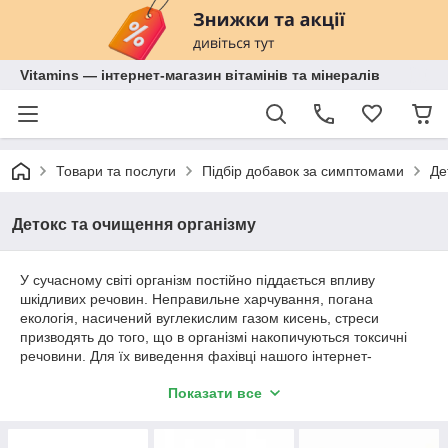
Vitamins — інтернет-магазин вітамінів та мінералів
Товари та послуги
Підбір добавок за симптомами
Де
Детокс та очищення організму
У сучасному світі організм постійно піддається впливу
шкідливих речовин. Неправильне харчування, погана
екологія, насичений вуглекислим газом кисень, стреси
призводять до того, що в організмі накопичуються токсичні
речовини. Для їх виведення фахівці нашого інтернет-
магазину рекомендують використовувати спеціальні детокс-
Показати все
пластирі та добавки, які сприяють очищенню організму і
виведенню токсинів.