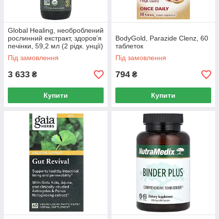
Global Healing, необроблений
рослинний екстракт, здоров’я
BodyGold, Parazide Clenz, 60
печінки, 59,2 мл (2 рідк. унції)
таблеток
Під замовлення
Під замовлення
3 633
794
₴
₴
Купити
Купити