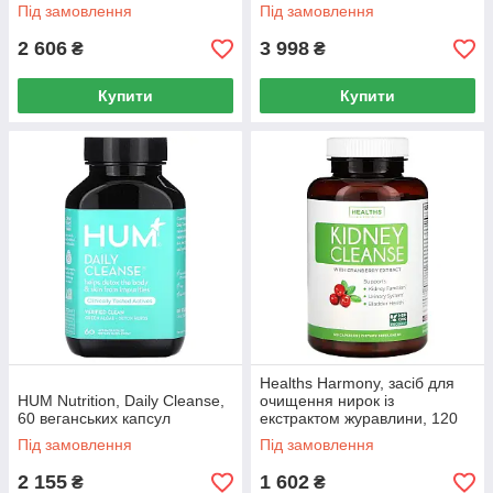
Під замовлення
Під замовлення
2 606
3 998
₴
₴
Купити
Купити
Healths Harmony, засіб для
HUM Nutrition, Daily Cleanse,
очищення нирок із
60 веганських капсул
екстрактом журавлини, 120
капсул
Під замовлення
Під замовлення
2 155
1 602
₴
₴