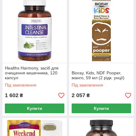
Healths Harmony, засіб для
очищення кишечника, 120
Bioray, Kids, NDF Pooper,
капсул
манго, 59 мл (2 рідк. унції)
Під замовлення
Під замовлення
1 602
2 057
₴
₴
Купити
Купити