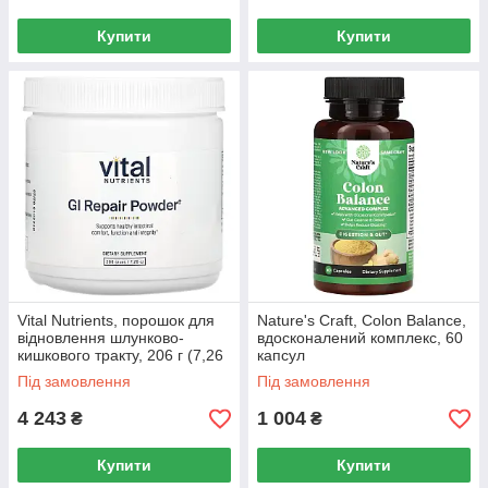
Купити
Купити
Vital Nutrients, порошок для
Nature's Craft, Colon Balance,
відновлення шлунково-
вдосконалений комплекс, 60
кишкового тракту, 206 г (7,26
капсул
унції)
Під замовлення
Під замовлення
4 243
1 004
₴
₴
Купити
Купити