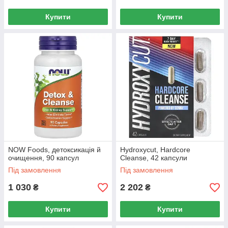
Купити
Купити
NOW Foods, детоксикація й
Hydroxycut, Hardcore
очищення, 90 капсул
Cleanse, 42 капсули
Під замовлення
Під замовлення
1 030
2 202
₴
₴
Купити
Купити