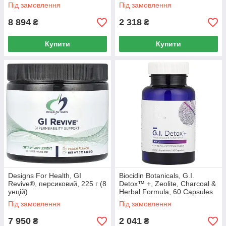
Під замовлення
Під замовлення
8 894
2 318
₴
₴
Купити
Купити
Designs For Health, GI
Biocidin Botanicals, G.I.
Revive®, персиковий, 225 г (8
Detox™ +, Zeolite, Charcoal &
унцій)
Herbal Formula, 60 Capsules
Під замовлення
Під замовлення
7 950
2 041
₴
₴