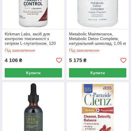
Kirkman Labs, засіб для
Metabolic Maintenance,
контролю токсичності з
Metabolic Detox Complete,
сетрієм L-глутатіоном, 120
натуральний шоколад, 1,05 кг
капсул
(2,3 фунта)
Під замовлення
Під замовлення
4 106
5 175
₴
₴
Купити
Купити