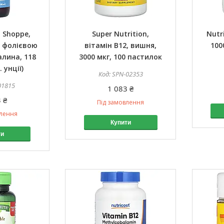
 Shoppe,
Super Nutrition,
Nutr
з фолієвою
вітамін B12, вишня,
100
лина, 118
3000 мкг, 100 пастилок
. унції)
SPN-02353
01815
1 083 ₴
 ₴
Під замовлення
влення
Купити
ти