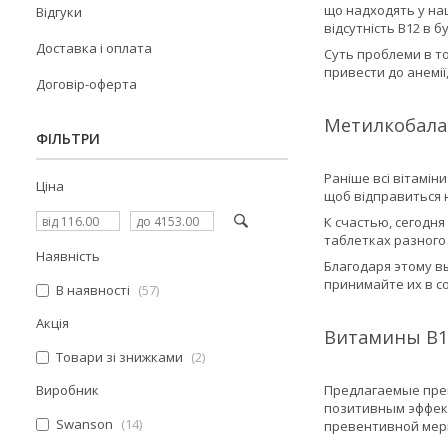
що надходять у наш
Відгуки
відсутність В12 в б
Доставка і оплата
Суть проблеми в то
привести до анемії,
Договір-оферта
Метилкобалам
ФІЛЬТРИ
Раніше всі вітамін
Ціна
щоб відправиться 
К счастью, сегодня
таблетках разного
Наявність
Благодаря этому в
принимайте их в с
В наявності
57
Акція
Витамины В12
Товари зі знижками
2
Виробник
Предлагаемые преп
позитивным эффект
Swanson
14
превентивной мер