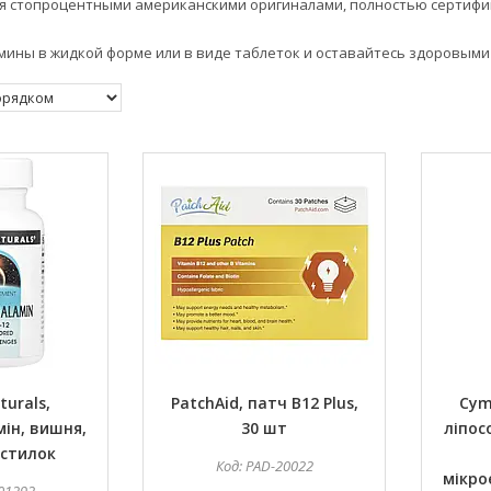
ся стопроцентными американскими оригиналами, полностью серти
ины в жидкой форме или в виде таблеток и оставайтесь здоровыми 
turals,
PatchAid, патч B12 Plus,
Cymb
ін, вишня,
30 шт
ліпос
астилок
PAD-20022
мікро