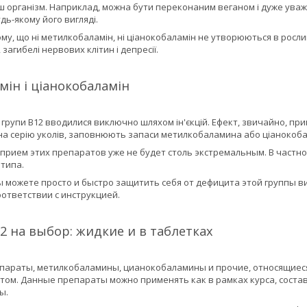
 організм. Наприклад, можна бути переконаним веганом і дуже уважн
удь-якому його вигляді.
му, що ні метилкобаламін, ні ціанокобаламін не утворюються в рослинн
 загибелі нервових клітин і депресії.
ін і ціанокобаламін
и групи В12 вводилися виключно шляхом ін'єкцій. Ефект, звичайно, пр
на серію уколів, заповнюють запаси метилкобаламина або ціанокоба
 прием этих препаратов уже не будет столь экстремальным. В частнос
 типа.
ы можете просто и быстро защитить себя от дефицита этой группы в
оответствии с инструкцией.
 на выбор: жидкие и в таблетках
араты, метилкобаламины, цианокобаламины и прочие, относящиеся
ом. Данные препараты можно применять как в рамках курса, состав
ы.