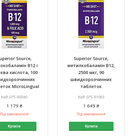
uperior Source,
Superior Source,
нокобаламін B12 і
метилкобаламін B12,
ієва кислота, 100
2500 мкг, 90
идкорозчинних
швидкорозчинних
еток MicroLingual
таблеток
SPS-90040
SPS-91065
1 179 ₴
1 649 ₴
Під замовлення
Під замовлення
Купити
Купити