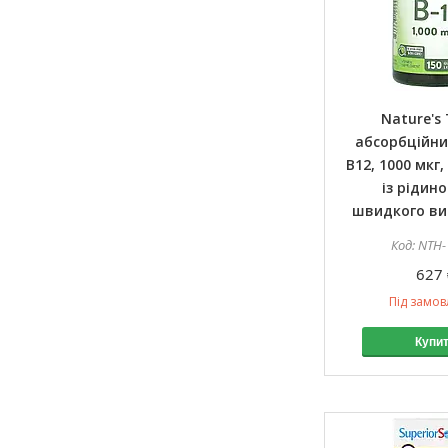
Nature's 
абсорбційни
B12, 1000 мкг,
із рідин
швидкого ви
NTH-
627 
Під замо
Купи