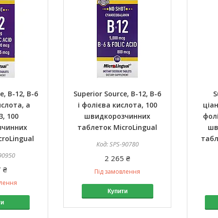
e, B-12, B-6
Superior Source, B-12, B-6
S
ислота, а
і фолієва кислота, 100
ціа
, 100
швидкорозчинних
фол
зчинних
таблеток MicroLingual
шв
roLingual
табл
SPS-90780
90950
2 265 ₴
 ₴
Під замовлення
влення
Купити
ти