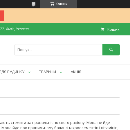
Кошик
7, Львів, Україна
Кошик
ДЛЯ БУДИНКУ
ТВАРИНИ
АКЦІЯ
игають стежити за правильністю свого раціону. Мова не йде
Мова йде про правильному балансі мікроелементів і вітамінів,