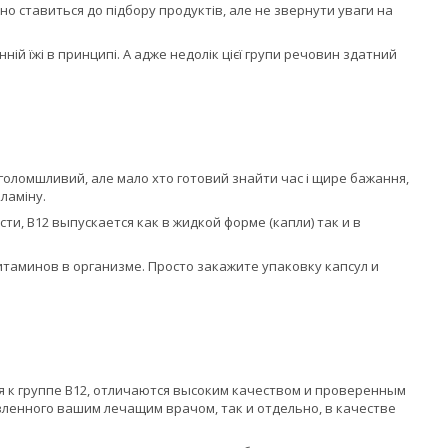
о ставиться до підбору продуктів, але не звернути уваги на
ій їжі в принципі. А адже недолік цієї групи речовин здатний
иголомшливий, але мало хто готовий знайти час і щире бажання,
ламіну.
ти, В12 выпускается как в жидкой форме (капли) так и в
итаминов в организме. Просто закажите упаковку капсул и
 к группе В12, отличаются высоким качеством и проверенным
ленного вашим лечащим врачом, так и отдельно, в качестве