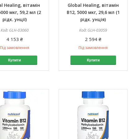
al Healing, вітамін
Global Healing, вітамін
5000 мкг, 59,2 мл (2
B12, 5000 мкг, 29,6 мл (1
рідк. унції)
рідк. унція)
GLH-03060
GLH-03059
4 153 ₴
2 594 ₴
Під замовлення
Під замовлення
Купити
Купити