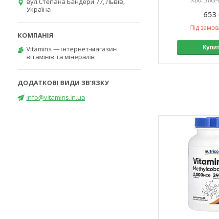
SNS-
вул.Степана Бандери 77, Львів,
Україна
653 
Під замо
Купи
Vitamins — інтернет-магазин
вітамінів та мінералів
info@vitamins.in.ua