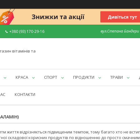
вул.Степана Бандери 7
+380 (93) 170-29-16
газин вітамінів та
КРАСА
СПОРТ
ПРОДУКТИ
ТРАВИ
НАС
КОНТАКТИ
БАЛАМІН)
ритм життя відрізняється підвищеним темпом, тому багато хто не вст
ної складової корисних продуктів по відношенню до просто смачним. 