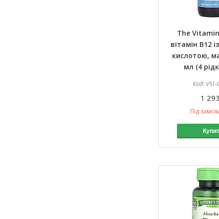
The Vitamin
вітамін B12 і
кислотою, ма
мл (4 рідк
VSI-
1 293
Під замо
Купи