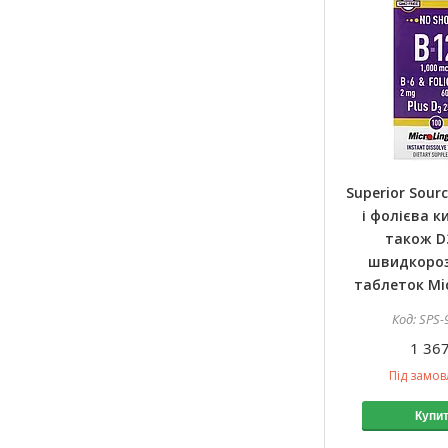
Superior Sourc
і фолієва к
також D3
швидкоро
таблеток Mic
SPS-
1 367
Під замо
Купи