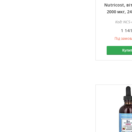
Nutricost, ві
2000 мкг, 2
NCS-
1 141
Під замо
Купи