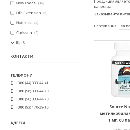
Продукция являет
Now Foods
14
качества.
Life Extension
5
Заказывайте витам
Nutricost
4
Carlsson
2
Ще 3
КОНТАКТИ
+380 (44) 333-44-41
+380 (98) 333-44-70
+380 (50) 333-44-70
Source Na
+380 (93) 170-29-16
метилкобалам
1 мг, 60 п