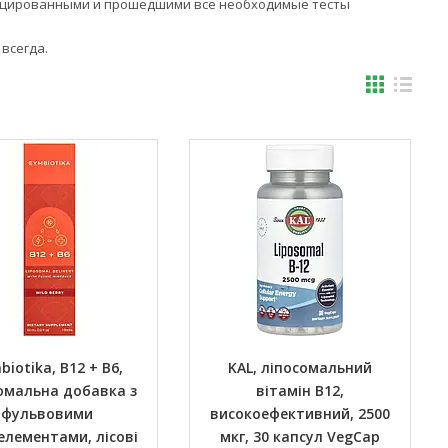
фицированными и прошедшими все необходимые тесты
всегда.
iotika, B12 + B6,
KAL, ліпосомальний
омальна добавка з
вітамін B12,
фульвовими
високоефективний, 2500
елементами, лісові
мкг, 30 капсул VegCap