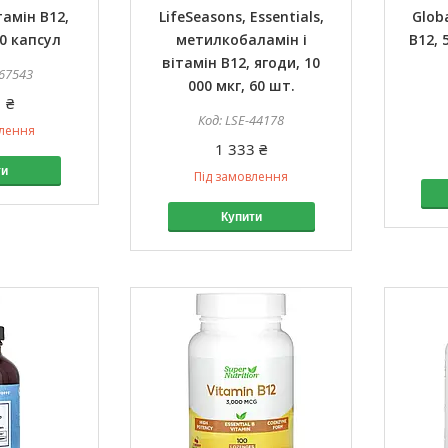
тамін B12,
LifeSeasons, Essentials,
Glob
40 капсул
метилкобаламін і
B12, 
вітамін B12, ягоди, 10
67543
000 мкг, 60 шт.
 ₴
LSE-44178
влення
1 333 ₴
ти
Під замовлення
Купити