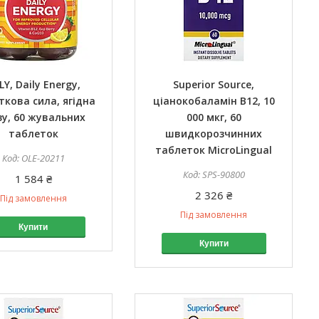
LY, Daily Energy,
Superior Source,
кова сила, ягідна
ціанокобаламін B12, 10
у, 60 жувальних
000 мкг, 60
таблеток
швидкорозчинних
таблеток MicroLingual
OLE-20211
SPS-90800
1 584 ₴
2 326 ₴
Під замовлення
Під замовлення
Купити
Купити