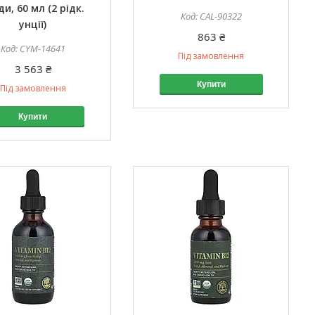
ди, 60 мл (2 рідк.
CAL-90322
унції)
863 ₴
CYM-14641
Під замовлення
3 563 ₴
Купити
Під замовлення
Купити