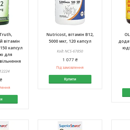
Truth,
Nutricost, вітамін B12,
OL
й вітамін
5000 мкг, 120 капсул
додат
 150 капсул
юдз
NCS-67850
ою для
1 077 ₴
вільнення
Під замовлення
12224
₴
Купити
влення
ти