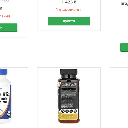
01292
1 423 ₴
яго
₴
Під замовлення
влення
Купити
ти