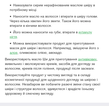
Намазувати сирим нерафінованим маслом шкіру в
потрібному місці.
Наносити масло на волосся і втирати в шкіру голови.
Через кілька хвилин його змити. Також його можна
втирати в кінчики волосся.
Його можна наносити на губи, втирати в
кутикулу
нігтя
.
Можна використовувати продукт для приготування
масок для шкіри і волосся. Наприклад, змішуючи його з
алое
, оливковою олією, авокадо.
Використовують масло Ши для приготування
антивікових
,
живильних і зволожуючих кремів, засобів для догляду за
волоссям, кремів після гоління, продукції після засмаги.
Використовуйте продукт у чистому вигляді та в складі
косметичної продукції для щоденного догляду за шкірою і
волоссям. Незабаром ви побачите разючі зміни стану своєї
шкіри і структури волосся, здивуєтеся і зрадієте їхньому
здоровому й сяючому вигляду.