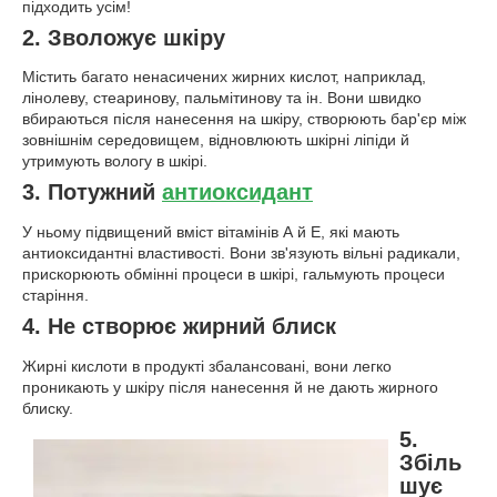
підходить усім!
2. Зволожує шкіру
Містить багато ненасичених жирних кислот, наприклад,
лінолеву, стеаринову, пальмітинову та ін. Вони швидко
вбираються після нанесення на шкіру, створюють бар'єр між
зовнішнім середовищем, відновлюють шкірні ліпіди й
утримують вологу в шкірі.
3. Потужний
антиоксидант
У ньому підвищений вміст вітамінів А й Е, які мають
антиоксидантні властивості. Вони зв'язують вільні радикали,
прискорюють обмінні процеси в шкірі, гальмують процеси
старіння.
4. Не створює жирний блиск
Жирні кислоти в продукті збалансовані, вони легко
проникають у шкіру після нанесення й не дають жирного
блиску.
5.
Збіль
шує