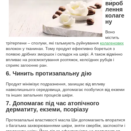
вироб
лення
колаге
ну
Воно
містить
трітерпени – сполуки, які гальмують руйнування
колагенових
волокон у тканинах. Тому продукт ефективно бореться з
появою дрібних зморшок і складок на шкірі. А також відмінно
впливає на розсмоктування розтяжок, келоїдних рубців і
сприяє загоєнню ран.
6. Чинить протизапальну дію
Продукт мінімізує подразнення, захищає від впливу
навколишнього середовища, допомагає позбутися від екземи
та інших запальних процесів шкіри.
7. Допомагає під час атопічного
дерматиту, екземи, псоріазу
Протизапальні властивості масла Ши допомагають впоратися
з багатьма захворюваннями шкіри, зняти свербіж, заспокоїти і
зволожити шкіру. Його дія за ефективністю не поступається