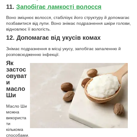
11.
Запобігає ламкості волосся
Воно зміцнює волосся, стабілізує його структуру й допомагає
позбавитися від лупи. Воно знімає подразнення шкіри голови,
відновлює її вологість.
12. Допомагає від укусів комах
Знімає подразнення в місці укусу, запобігає запаленню й
розповсюдженню інфекції.
Як
застос
овуват
и
масло
Ши
Масло Ши
можна
використа
ти
кількома
способами.