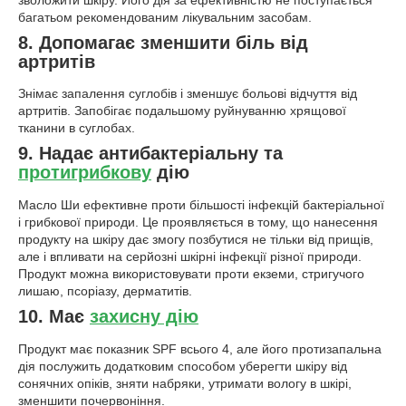
багатьом рекомендованим лікувальним засобам.
8. Допомагає зменшити біль від
артритів
Знімає запалення суглобів і зменшує больові відчуття від
артритів. Запобігає подальшому руйнуванню хрящової
тканини в суглобах.
9. Надає антибактеріальну та
протигрибкову
дію
Масло Ши ефективне проти більшості інфекцій бактеріальної
і грибкової природи. Це проявляється в тому, що нанесення
продукту на шкіру дає змогу позбутися не тільки від прищів,
але і впливати на серйозні шкірні інфекції різної природи.
Продукт можна використовувати проти екземи, стригучого
лишаю, псоріазу, дерматитів.
10. Має
захисну дію
Продукт має показник SPF всього 4, але його протизапальна
дія послужить додатковим способом уберегти шкіру від
сонячних опіків, зняти набряки, утримати вологу в шкірі,
зменшити почервоніння.